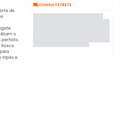

CONSULTE FRETE
orte de
os
ngate
cilitam o
perfeito.
:
Rosca
 para
 tripés e