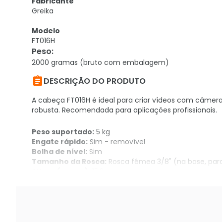
Fabricante
Greika
Modelo
FT016H
Peso
:
2000 gramas (bruto com embalagem)

DESCRIÇÃO DO PRODUTO
A cabeça FT016H é ideal para criar vídeos com câmera
robusta. Recomendada para aplicações profissionais.
Peso suportado:
5 kg
Engate rápido:
Sim - removível
Bolha de nível:
Sim
Tamanho da Rosca:
Rosca fêmea 3/8" (na base, para
Altura (aprox.):
15,2 cm
Peso (aprox.):
1,9 kg