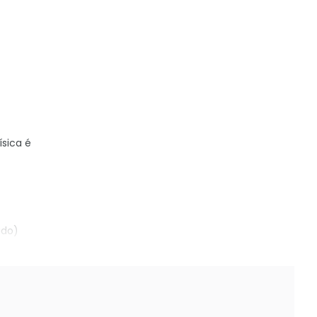
sica é
ido)