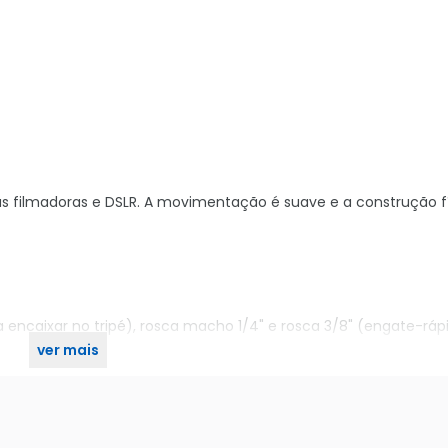
s filmadoras e DSLR. A movimentação é suave e a construção fí
 encaixar no tripé), rosca macho 1/4" e rosca 3/8" (engate-ráp
ver mais