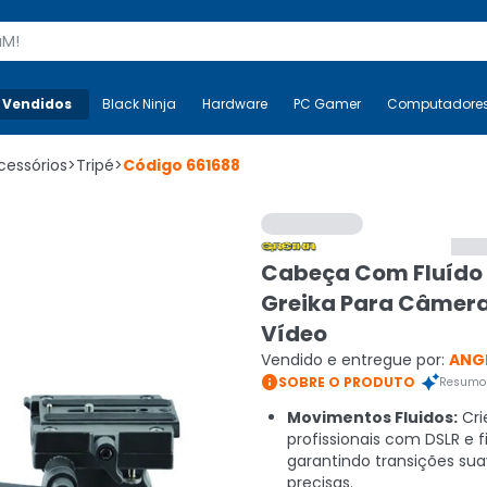
s
 Vendidos
Mais-v-
Black Ninja
Black Ninja
Hardware
Hardware
PC Gamer
PC Gamer
Computadore
Co
cessórios
>
Tripé
>
Código
661688
Cabeça Com Fluído 
Greika Para Câmera
Vídeo
Vendido e entregue por:
ANG

SOBRE O PRODUTO
Resumo 
Movimentos Fluidos:
Cri
profissionais com DSLR e f
garantindo transições sua
precisas.