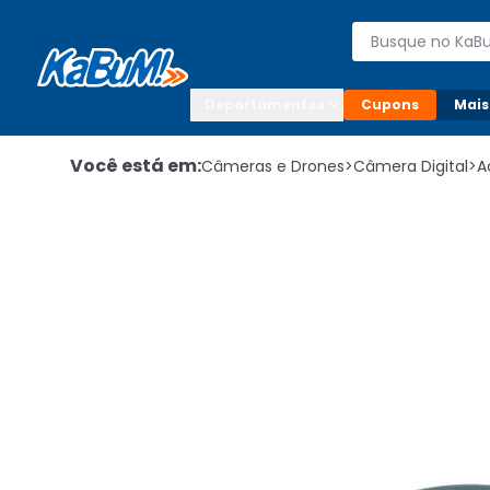
Enviar para:

Buscar produto
Digite o CEP

Departamentos
Cupons
Mais
Você está em:
Câmeras e Drones
>
Câmera Digital
>
A