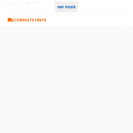
48.400
Modelo:
ver mais
48.400
Part Number:

CONSULTE FRETE