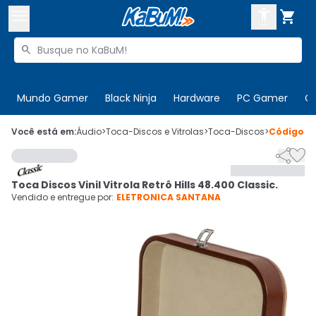



Buscar produtos


Enviar para:
Digite o CEP
Mundo Gamer
Black Ninja
Hardware
PC Gamer
C

Olá. Acesse sua conta
Você está em:
Áudio
>
Toca-Discos e Vitrolas
>
Toca-Discos
>
Código
6


ENTRE

Departamentos
Toca Discos Vinil Vitrola Retrô Hills 48.400 Classic.
CADASTRE-SE
Cupons

Vendido e entregue por:
ELETRONICA SANTANA
Mais Vendidos

Ativar tradutor em libras
