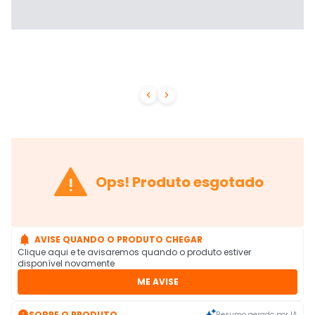



Ops! Produto esgotado

AVISE QUANDO O PRODUTO CHEGAR
Clique aqui e te avisaremos quando o produto estiver
disponível novamente
ME AVISE

SOBRE O PRODUTO
Resumo gerado por IA