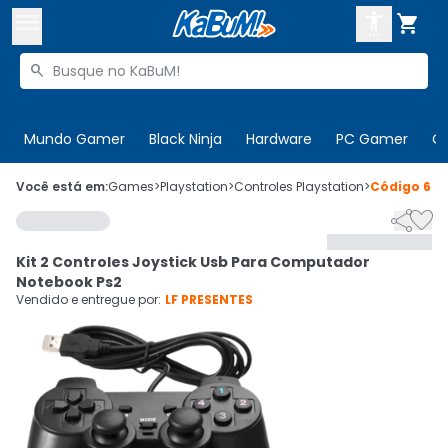



Buscar produtos


Enviar para:
Digite o CEP
Mundo Gamer
Black Ninja
Hardware
PC Gamer
C

Olá. Acesse sua conta
Você está em:
Games
>
Playstation
>
Controles Playstation
>
Código
668


ENTRE

Departamentos
Kit 2 Controles Joystick Usb Para Computador
CADASTRE-SE
Cupons

Notebook Ps2
Vendido e entregue por:
LF PRESENTES
Mais Vendidos

Ativar tradutor em libras
