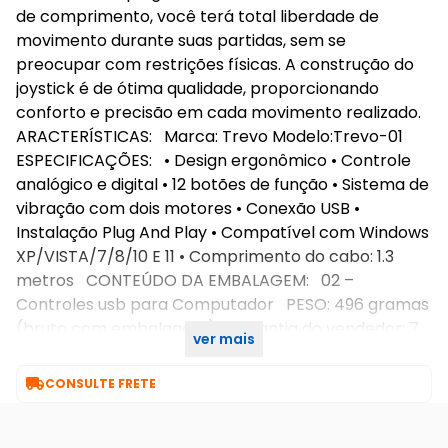
de comprimento, você terá total liberdade de
movimento durante suas partidas, sem se
preocupar com restrições físicas. A construção do
joystick é de ótima qualidade, proporcionando
conforto e precisão em cada movimento realizado.
ARACTERÍSTICAS: Marca: Trevo Modelo:Trevo-01
ESPECIFICAÇÕES: • Design ergonômico • Controle
analógico e digital • 12 botões de função • Sistema de
vibração com dois motores • Conexão USB •
Instalação Plug And Play • Compatível com Windows
XP/VISTA/7/8/10 E 11 • Comprimento do cabo: 1.3
metros CONTEÚDO DA EMBALAGEM: 02 –
Controles usb para Computador PESO: 496 gramas
(bruto com embalagem) Garantia do vendedor: 7
ver mais
dias

CONSULTE FRETE