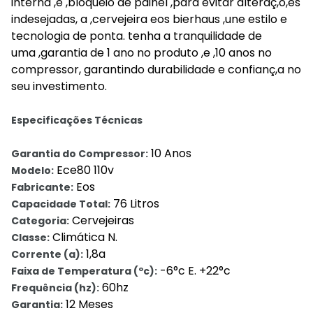
interna ,e ,bloqueio de painel ,para evitar alteraç,õ,es
indesejadas, a ,cervejeira eos bierhaus ,une estilo e
tecnologia de ponta. tenha a tranquilidade de
uma ,garantia de 1 ano no produto ,e ,10 anos no
compressor, garantindo durabilidade e confianç,a no
seu investimento.
Especificações Técnicas
10 Anos
Garantia do Compressor:
Ece80 110v
Modelo:
Eos
Fabricante:
76 Litros
Capacidade Total:
Cervejeiras
Categoria:
Climática N.
Classe:
1,8a
Corrente (a):
-6°c E. +22°c
Faixa de Temperatura (ºc):
60hz
Frequência (hz):
12 Meses
Garantia: