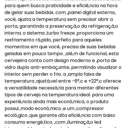
para quem busca praticidade e eficiê,ncia na hora
de gelar suas bebidas. com ,painel digital externo,
você, ajusta a temperatura sem precisar abrir a
porta, garantindo a preservaç,ã,o da refrigeraç,ã,o
interna. o sistema ,turbo freeze ,proporciona um
resfriamento rá,pido, perfeito para aqueles
momentos em que você, precisa de suas bebidas
geladas em pouco tempo. ,alé,m de funcional, esta
cervejeira conta com design moderno e ,porta de
vidro duplo anti-embaç,ante, permitindo visualizar o
interior sem perder o frio. a ,ampla faixa de
temperatura ,ajustá,vel entre -6°,c e +22°,c oferece
a versatilidade necessá,ria para manter diferentes
tipos de cerveja na temperatura ideal. para uma
experiê,ncia ainda mais econô,mica, o produto
possui ,modo econô,mico ,e um ,compressor
ecoló,gico ,que garante alta eficiê,ncia com baixo
consumo energé,tico. ,com ,iluminaç,ã,o led