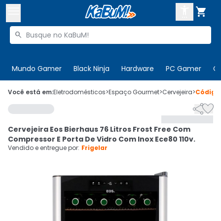



Buscar produtos


Enviar para:
Digite o CEP
Mundo Gamer
Black Ninja
Hardware
PC Gamer
C

Olá. Acesse sua conta
Você está em:
Eletrodomésticos
>
Espaço Gourmet
>
Cervejeira
>
Códig


ENTRE

Departamentos
Cervejeira Eos Bierhaus 76 Litros Frost Free Com
CADASTRE-SE
Cupons

Compressor E Porta De Vidro Com Inox Ece80 110v.
Vendido e entregue por:
Frigelar
Mais Vendidos

Ativar tradutor em libras
