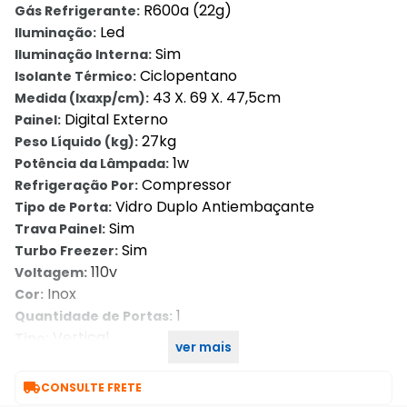
R600a (22g)
Gás Refrigerante:
Led
Iluminação:
Sim
Iluminação Interna:
Ciclopentano
Isolante Térmico:
43 X. 69 X. 47,5cm
Medida (lxaxp/cm):
Digital Externo
Painel:
27kg
Peso Líquido (kg):
1w
Potência da Lâmpada:
Compressor
Refrigeração Por:
Vidro Duplo Antiembaçante
Tipo de Porta:
Sim
Trava Painel:
Sim
Turbo Freezer:
110v
Voltagem:
Inox
Cor:
1
Quantidade de Portas:
Vertical
Tipo:
ver mais
Frost Free
Tipo de Degelo:

CONSULTE FRETE