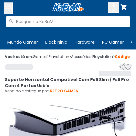



Buscar produtos


Enviar para:
Digite o CEP
Mundo Gamer
Black Ninja
Hardware
PC Gamer
C

Olá. Acesse sua conta
Você está em:
Games
>
Playstation
>
Acessórios Playstation
>
Código
67


ENTRE

Departamentos
Suporte Horizontal Compativel Com Ps5 Slim / Ps5 Pro
CADASTRE-SE
Cupons

Com 4 Portas Usb's
Vendido e entregue por:
RETRO GAMES
Mais Vendidos

Ativar tradutor em libras
