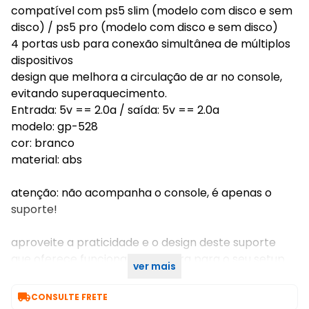
compatível com ps5 slim (modelo com disco e sem
disco) / ps5 pro (modelo com disco e sem disco)
4 portas usb para conexão simultânea de múltiplos
dispositivos
design que melhora a circulação de ar no console,
evitando superaquecimento.
Entrada: 5v == 2.0a / saída: 5v == 2.0a
modelo: gp-528
cor: branco
material: abs
atenção: não acompanha o console, é apenas o
suporte!
aproveite a praticidade e o design deste suporte
que oferece funcionalidade extra para o seu setup
ver mais
de jogos!

CONSULTE FRETE