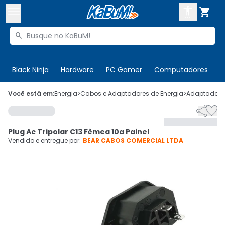



Buscar produtos


Enviar para:
Digite o CEP
Black Ninja
Hardware
PC Gamer
Computadores
P

Olá. Acesse sua conta
Você está em:
Energia
>
Cabos e Adaptadores de Energia
>
Adaptadores


ENTRE

Departamentos
Plug Ac Tripolar C13 Fêmea 10a Painel
CADASTRE-SE
Cupons

Vendido e entregue por:
BEAR CABOS COMERCIAL LTDA
Mais Vendidos

Ativar tradutor em libras
