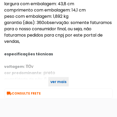
largura com embalagem: 43,8 cm
comprimento com embalagem: 14,1 cm
peso com embalagem: 1,892 kg
garantia (dias): 360observação: somente faturamos
para o nosso consumidor final, ou seja, não
faturamos pedidos para cnpj por este portal de
vendas,
especificações técnicas
110v
voltagem:
preto
cor predominante:
6 pás
quantidade de pás:
ver mais
preto
cor:

CONSULTE FRETE