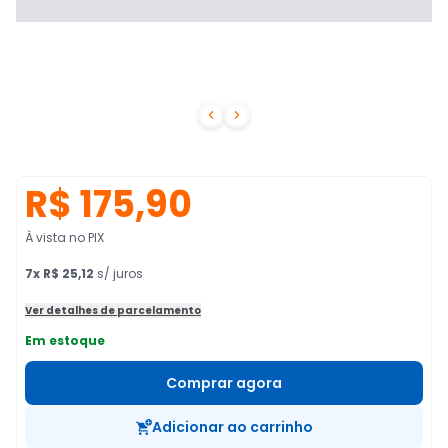


R$ 175,90
À vista no PIX
7
x
R$ 25,12
s/ juros
Ver detalhes de parcelamento
Em estoque
Comprar agora
Adicionar ao carrinho