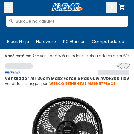



Buscar produtos


Enviar para:
Digite o CEP
Black Ninja
Hardware
PC Gamer
Computadores
P

Olá. Acesse sua conta
Você está em:
Ar e Ventilação
>
Ventiladores e circuladores de ar
>
Venti


ENTRE

Departamentos
Ventilador Air 36cm Maxx Force 6 Pás 60w Avte300 110v
CADASTRE-SE
Cupons

Vendido e entregue por:
WEBCONTINENTAL MARKETPLACE
Mais Vendidos

Ativar tradutor em libras
