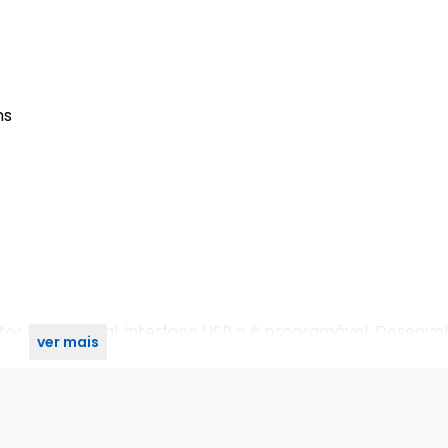
ns
eitor bidirecional, interface USB e é programável. Desenvo
ver mais
itais, cooperativas de crédito e cartões fidelidade.