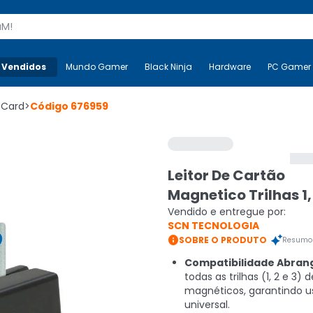
s
 Vendidos
Mais-v-
Mundo Gamer
Mundo Gamer
Black Ninja
Black Ninja
Hardware
Hardware
PC Gamer
 Card
>
Código
676959
Leitor De Cartão
Magnetico Trilhas 1, 
Vendido e entregue por:
SCN TECNOLOGIA

SOBRE O PRODUTO
Resumo 
Compatibilidade Abran
todas as trilhas (1, 2 e 3) 
magnéticos, garantindo u
universal.