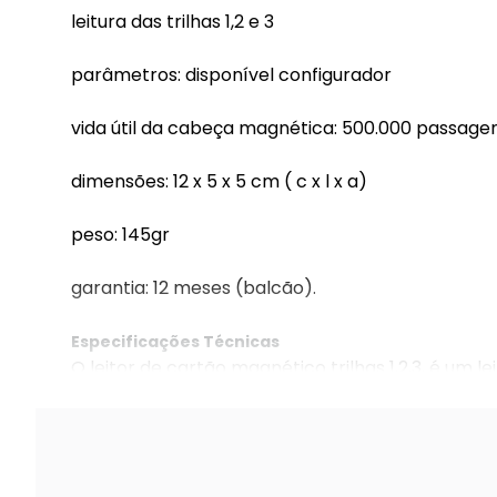
leitura das trilhas 1,2 e 3
parâmetros: disponível configurador
vida útil da cabeça magnética: 500.000 passage
dimensões: 12 x 5 x 5 cm ( c x l x a)
peso: 145gr
garantia: 12 meses (balcão).
Especificações Técnicas
O leitor de cartão magnético trilhas 1,2,3, é um l
para atender clinicas médicas, laboratórios, hosp