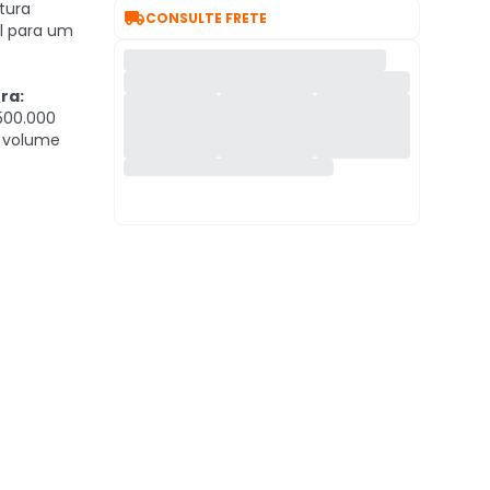
tura

CONSULTE FRETE
el para um
ra:
500.000
o volume