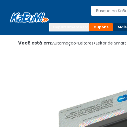
Enviar para:

Buscar produto
Digite o CEP

Departamentos
Cupons
Mais
Você está em:
Automação
>
Leitores
>
Leitor de Smart