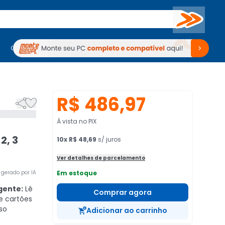
Buscar
PC Gamer
Computadores
Computadores
Periféricos
Periféricos
TV
Venda no KaBuM!
TV
Venda no KaBuM!
R$ 486,97


À vista no PIX
2, 3
10
x
R$ 48,69
s/ juros
Ver detalhes de parcelamento
gerado por IA
Em estoque
gente:
Lê
Comprar agora
de cartões
so
Adicionar ao carrinho