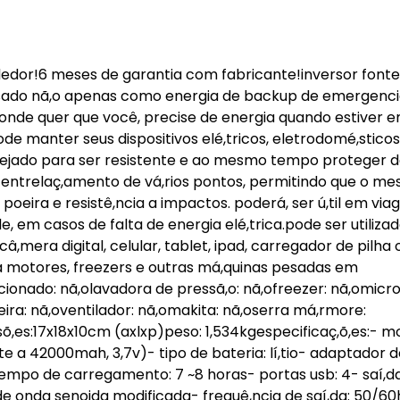
edor!6 meses de garantia com fabricante!inversor fonte
,tilusado nã,o apenas como energia de backup de emergenc
onde quer que você, precise de energia quando estiver 
e manter seus dispositivos elé,tricos, eletrodomé,sticos 
nejado para ser resistente e ao mesmo tempo proteger 
 entrelaç,amento de vá,rios pontos, permitindo que o m
oeira e resistê,ncia a impactos. poderá, ser ú,til em viag
 em casos de falta de energia elé,trica.pode ser utiliza
â,mera digital, celular, tablet, ipad, carregador de pilha 
a motores, freezers e outras má,quinas pesadas em
cionado: nã,olavadora de pressã,o: nã,ofreezer: nã,omicr
eira: nã,oventilador: nã,omakita: nã,oserra má,rmore:
sõ,es:17x18x10cm (axlxp)peso: 1,534kgespecificaç,õ,es:- m
te a 42000mah, 3,7v)- tipo de bateria: lí,tio- adaptador 
tempo de carregamento: 7 ~8 horas- portas usb: 4- saí,da
de onda senoida modificada- frequê,ncia de saí,da: 50/60