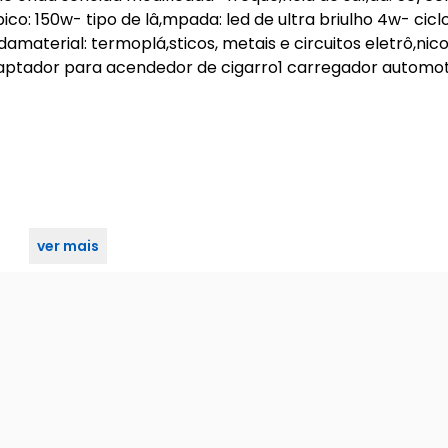
co: 150w- tipo de lâ,mpada: led de ultra briulho 4w- ciclo
amaterial: termoplá,sticos, metais e circuitos eletrô,nico
adaptador para acendedor de cigarro1 carregador automot
ver mais