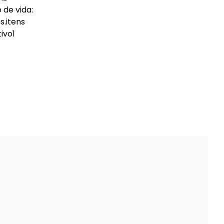
 de vida:
s.itens
ivo1