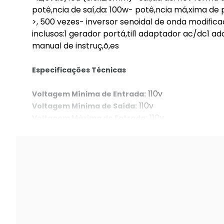
potê,ncia de saí,da: 100w- potê,ncia má,xima de pi
>, 500 vezes- inversor senoidal de onda modificad
inclusos:1 gerador portá,til1 adaptador ac/dc1 
manual de instruç,õ,es
Especificações Técnicas
110v
Voltagem Mínima de Entrada:
110v
Voltagem Mínima de Saída:
110v
Voltagem Máxima de Entrada:
110v
Voltagem Máxima de Saída: