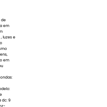
 de
ia em
em
, luzes e
do
esmo
ens,
do em
ou
oondas:
odelo:
de
 dc: 9
hz-