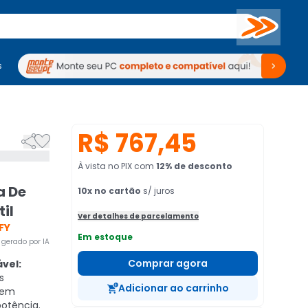
Buscar
s
mputadores
Periféricos
Periféricos
TV
Venda no KaBuM!
TV
Venda no KaBuM!
R$ 767,45


À vista no PIX
com
12
% de desconto
a De
10
x no cartão
s/ juros
til
Ver detalhes de parcelamento
FY
Em estoque
gerado por IA
Comprar agora
ável:
s
Adicionar ao carrinho
 em
otência.