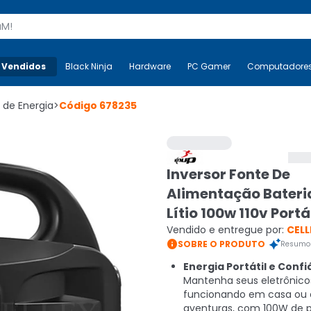
s
 Vendidos
Mais-v-
Black Ninja
Black Ninja
Hardware
Hardware
PC Gamer
PC Gamer
Computadore
Co
r de Energia
>
Código
678235
Inversor Fonte De
Alimentação Bateri
Lítio 100w 110v Portá
Vendido e entregue por:
CELL

SOBRE O PRODUTO
Resumo 
Energia Portátil e Confi
Mantenha seus eletrônico
funcionando em casa ou
aventuras, com 100W de p