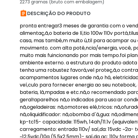
2273 gramas (bruto com embalagem)

DESCRIÇÃO DO PRODUTO
pronta entrega!3 meses de garantia com o vend
alimentaç,ã,o bateria de lí,tio 100w 110v portá
casa, mas també,m muito ú,til para acampar ou 
movimento. com alta potê,ncia/energia, você, pod
muito mais fuincionando por mais tempo.foi pla
ambiente externo. a estrutura do produto adota
tenha uma robustez favorá,vel proteç,ã,o contra p
acampamentos lugares onde nã,o há, eletricidade,
veí,culo para fornecer energia ao seu notebook, c
bateria, lâ,mpadas e etc.nã,o recomendado par
geral!aparelhos nã,o indicados para uso:ar condi
nã,ogeladeiras: nã,omotores elé,tricos: nã,ofurad
nã,oliquidificador: nã,obomba d´á,gua: nã,odimen
kp-tc15- capacidade: 115wh, 14ah/11.1v (equivalen
carregamento: entrada 110v/ saí,da: 15vdc ~2a- 
~12,5vdc/10a (5.5x2.5mm)- saí,da ac: 110v forma 