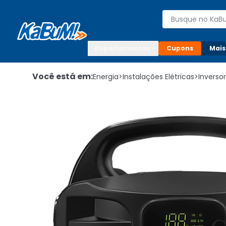
Enviar para:

Buscar produto
Digite o CEP

Departamentos
Cupons
Mais
Você está em:
Energia
>
Instalações Elétricas
>
Inverso