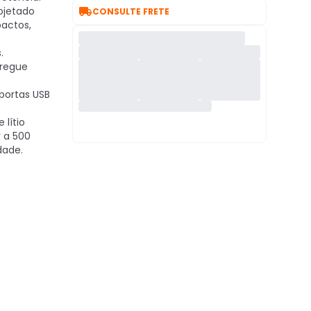

ojetado
CONSULTE FRETE
pactos,
.
regue
ortas USB
 lítio
r a 500
dade.