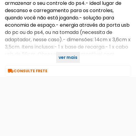
armazenar o seu controle do ps4.- ideal lugar de
descanso e carregamento para os controles,
quando você não está jogando.- solução para
economia de espaço.- energia através da porta usb
do pc ou do ps4, ou na tomada (necessita de
adaptador, nesse caso).- dimensões: 14cm x 3,6cm x
3,5cm. Itens inclusos:- 1 x base de recarga.- 1 x cabo
usb de 59cm. Observações:- compatível com
ver mais
controle playstation 4.

CONSULTE FRETE