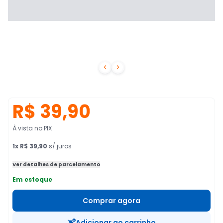


R$ 39,90
À vista no PIX
1
x
R$ 39,90
s/ juros
Ver detalhes de parcelamento
Em estoque
Comprar agora
Adicionar ao carrinho