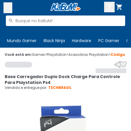



Buscar produtos


Enviar para:
Digite o CEP
Mundo Gamer
Black Ninja
Hardware
PC Gamer
C

Olá. Acesse sua conta
Você está em:
Games
>
Playstation
>
Acessórios Playstation
>
Código
67


ENTRE

Departamentos
Base Carregador Duplo Dock Charge Para Controle
CADASTRE-SE
Cupons

Para Playstation Ps4
Vendido e entregue por:
TECHBRASIL
Mais Vendidos

Ativar tradutor em libras
