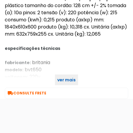
plástico tamanho do cordão: 128 cm +/- 2% tomada
(a): 10a pinos: 2 tensão (v): 220 potência (w): 215
consumo (kwh): 0,215 produto (axlxp) mm:
1840x610x600 produto (kg): 10,318 cx. Unitária (axlxp)
mm: 632x759x255 cx. Unitária (kg): 12,065
especificações técnicas
britania
fabricante:
bvt650
modelo:
220v
voltagem:
ver mais
preto
cor:

CONSULTE FRETE