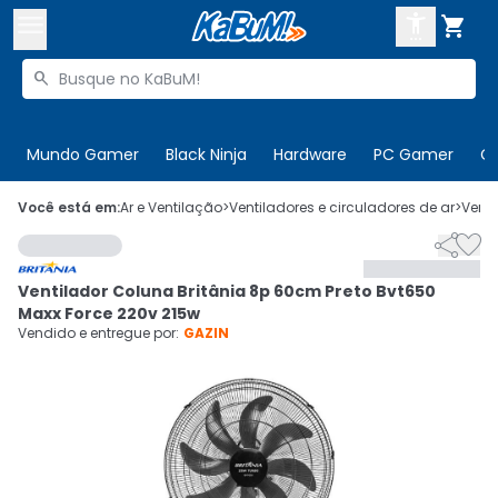



Buscar produtos


Enviar para:
Digite o CEP
Mundo Gamer
Black Ninja
Hardware
PC Gamer
C

Olá. Acesse sua conta
Você está em:
Ar e Ventilação
>
Ventiladores e circuladores de ar
>
Venti


ENTRE

Departamentos
Ventilador Coluna Britânia 8p 60cm Preto Bvt650
CADASTRE-SE
Cupons

Maxx Force 220v 215w
Vendido e entregue por:
GAZIN
Mais Vendidos

Ativar tradutor em libras
