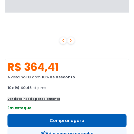


R$ 364,41
À vista no PIX
com
10
% de desconto
10
x
R$ 40,48
s/ juros
Ver detalhes de parcelamento
Em estoque
Comprar agora
Adicionar ao carrinho