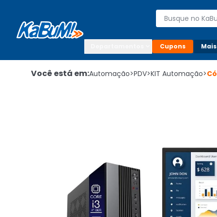
Enviar para:

Buscar produto
Digite o CEP

Departamentos
Cupons
Mais
Você está em:
Automação
>
PDV
>
KIT Automação
>
Có