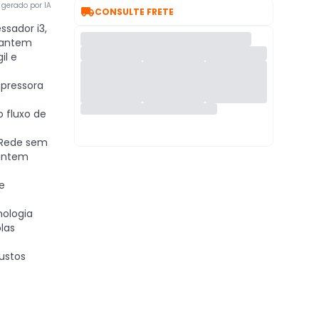
gerado por IA

CONSULTE FRETE
ssador i3,
rantem
l e
pressora
 fluxo de
Rede sem
rantem
e
ologia
las
ustos