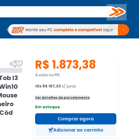
Buscar
PC Gamer
Computadores
Computadores
Periféricos
Periféricos
TV
Venda no KaBuM!
TV
Venda no KaBuM!
R$ 1.873,38


À vista no PIX
Tob I3
Win10
10
x
R$ 187,33
s/ juros
 Mouse
Ver detalhes de parcelamento
heiro
Em estoque
 Cód
Comprar agora
Adicionar ao carrinho