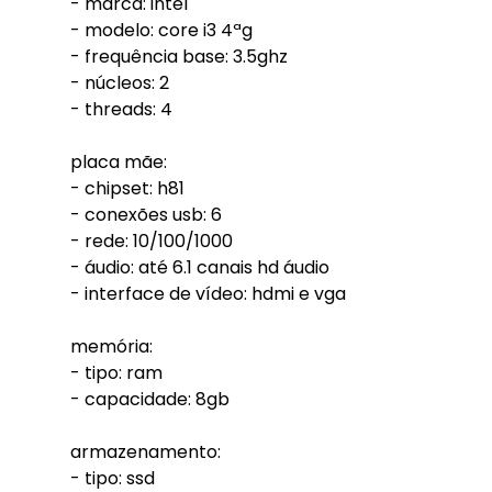
- marca: intel
- modelo: core i3 4ªg
- frequência base: 3.5ghz
- núcleos: 2
- threads: 4
placa mãe:
- chipset: h81
- conexões usb: 6
- rede: 10/100/1000
- áudio: até 6.1 canais hd áudio
- interface de vídeo: hdmi e vga
memória:
- tipo: ram
- capacidade: 8gb
armazenamento:
- tipo: ssd