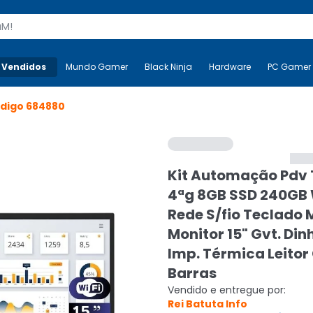
s
 Vendidos
Mais-v-
Mundo Gamer
Mundo Gamer
Black Ninja
Black Ninja
Hardware
Hardware
PC Gamer
digo
684880
Kit Automação Pdv 
4ªg 8GB SSD 240GB 
Rede S/fio Teclado
Monitor 15" Gvt. Din
Imp. Térmica Leitor
Barras
Vendido e entregue por:
Rei Batuta Info