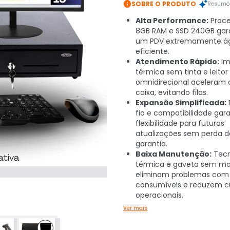

SOBRE O PRODUTO
Resumo 
Alta Performance:
Proce
8GB RAM e SSD 240GB ga
um PDV extremamente ági
eficiente.
Atendimento Rápido:
Im
térmica sem tinta e leitor
omnidirecional aceleram o
caixa, evitando filas.
Expansão Simplificada:
fio e compatibilidade ga
flexibilidade para futuras
atualizações sem perda d
garantia.
Baixa Manutenção:
Tecn
térmica e gaveta sem mo
eliminam problemas com
consumíveis e reduzem c
operacionais.
Ver mais