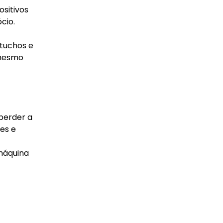
sitivos
cio.
rtuchos e
 mesmo
perder a
ões e
máquina