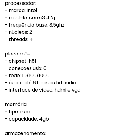
processador:
- marca: intel
- modelo: core i3 4ªg
- frequência base: 3.5ghz
- núcleos: 2
- threads: 4
placa mãe:
- chipset: h81
- conexões usb: 6
- rede: 10/100/1000
- áudio: até 6.1 canais hd áudio
- interface de vídeo: hdmi e vga
memória:
- tipo: ram
- capacidade: 4gb
armazenamento: