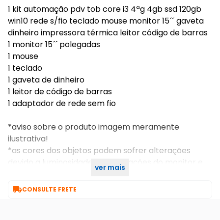
1 kit automação pdv tob core i3 4ªg 4gb ssd 120gb
win10 rede s/fio teclado mouse monitor 15´´ gaveta
dinheiro impressora térmica leitor código de barras
1 monitor 15´´ polegadas
1 mouse
1 teclado
1 gaveta de dinheiro
1 leitor de código de barras
1 adaptador de rede sem fio
*aviso sobre o produto imagem meramente
ilustrativa!
*as cores dos objetos podem sofrer alterações
devido a luminosidade, configurações do monitor e
ver mais
até mesmo a percepção do usuário.

CONSULTE FRETE