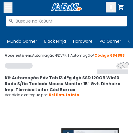



Buscar produtos


Enviar para:
Digite o CEP
Mundo Gamer
Black Ninja
Hardware
PC Gamer
C

Olá. Acesse sua conta
Você está em:
Automação
>
PDV
>
KIT Automação
>
Código
684888


ENTRE

Departamentos
Kit Automação Pdv Tob I3 4ªg 4gb SSD 120GB Win10
CADASTRE-SE
Cupons

Rede S/fio Teclado Mouse Monitor 15" Gvt. Dinheiro
Imp. Térmica Leitor Cód Barras
Mais Vendidos

Vendido e entregue por:
Rei Batuta Info
Ativar tradutor em libras
