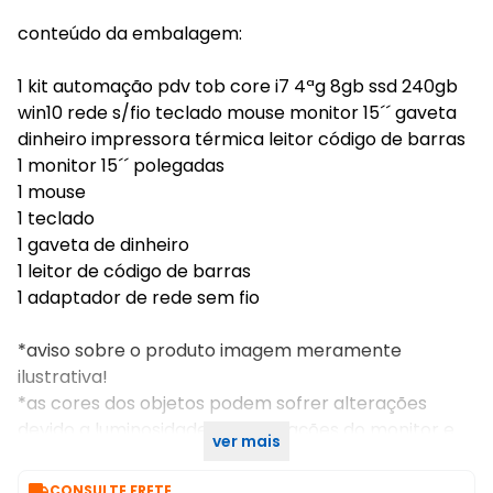
conteúdo da embalagem:
1 kit automação pdv tob core i7 4ªg 8gb ssd 240gb
win10 rede s/fio teclado mouse monitor 15´´ gaveta
dinheiro impressora térmica leitor código de barras
1 monitor 15´´ polegadas
1 mouse
1 teclado
1 gaveta de dinheiro
1 leitor de código de barras
1 adaptador de rede sem fio
*aviso sobre o produto imagem meramente
ilustrativa!
*as cores dos objetos podem sofrer alterações
devido a luminosidade, configurações do monitor e
ver mais
até mesmo a percepção do usuário.

CONSULTE FRETE