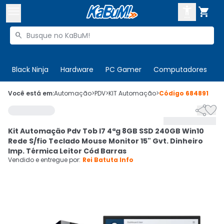



Buscar produtos


Enviar para:
Digite o CEP
Black Ninja
Hardware
PC Gamer
Computadores
P

Olá. Acesse sua conta
Você está em:
Automação
>
PDV
>
KIT Automação
>
Código
684891


ENTRE

Departamentos
Kit Automação Pdv Tob I7 4ªg 8GB SSD 240GB Win10
CADASTRE-SE
Cupons

Rede S/fio Teclado Mouse Monitor 15" Gvt. Dinheiro
Imp. Térmica Leitor Cód Barras
Mais Vendidos

Vendido e entregue por:
Rei Batuta Info
Ativar tradutor em libras
