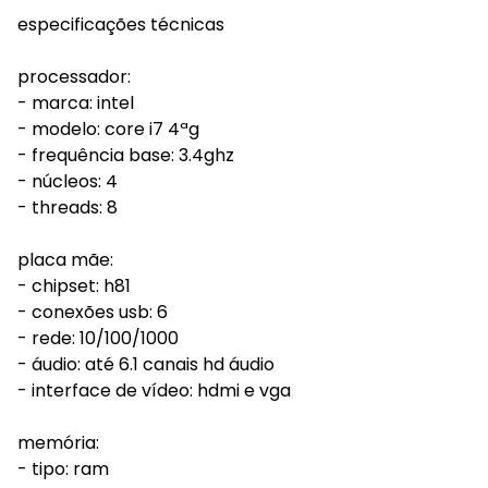
especificações técnicas
processador:
- marca: intel
- modelo: core i7 4ªg
- frequência base: 3.4ghz
- núcleos: 4
- threads: 8
placa mãe:
- chipset: h81
- conexões usb: 6
- rede: 10/100/1000
- áudio: até 6.1 canais hd áudio
- interface de vídeo: hdmi e vga
memória:
- tipo: ram