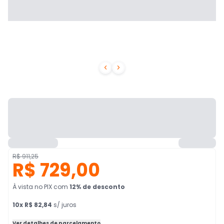


R$ 911,25
R$ 729,00
À vista no PIX
com
12
% de desconto
10
x
R$ 82,84
s/ juros
Ver detalhes de parcelamento