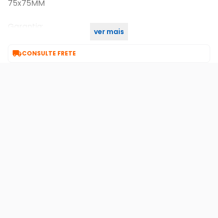
75x75MM
Garantia:
ver mais
1 ano de garantia

CONSULTE FRETE