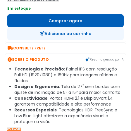
Em estoque
Comprar agora
Adicionar ao carrinho

CONSULTE FRETE

SOBRE O PRODUTO
Resumo gerado por IA
Tecnologia e Precisão
: Painel IPS com resolução
Full HD (1920x1080) e 180Hz para imagens nítidas e
fluidas
Design e Ergonomia
: Tela de 27" sem bordas com
ajuste de inclinação de 5º a 15º para maior conforto
Conectividade
: Portas HDMI 2.1 e DisplayPort 1.4
garantem compatibilidade e alta performance
Recursos Especiais
: Tecnologias HDR, FreeSync e
Low Blue Light otimizam a experiência visual e
protegem a visão
Ver mais