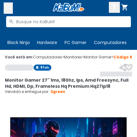



Buscar produtos


Enviar para:
Digite o CEP
Black Ninja
Hardware
PC Gamer
Computadores
P

Olá. Acesse sua conta
Você está em:
Computadores
>
Monitores
>
Monitor Gamer
>
Código
68


91
un.

ENTRE

Departamentos
Monitor Gamer 27" 1ms, 180hz, Ips, Amd Freesync, Full
CADASTRE-SE
Cupons

Hd, HDMI, Dp, Frameless Hq Premium Hq27ip18
Vendido e entregue por:
3green
Mais Vendidos

Ativar tradutor em libras
