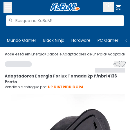



Buscar produtos


Enviar para:
Digite o CEP
Mundo Gamer
Black Ninja
Hardware
PC Gamer
C

Olá. Acesse sua conta
Você está em:
Energia
>
Cabos e Adaptadores de Energia
>
Adaptadores


ENTRE

Departamentos
Adaptadores Energia Forlux Tomada 2p P/nbr14136
CADASTRE-SE
Cupons

Preto
Vendido e entregue por:
UP DISTRIBUIDORA
Mais Vendidos

Ativar tradutor em libras
