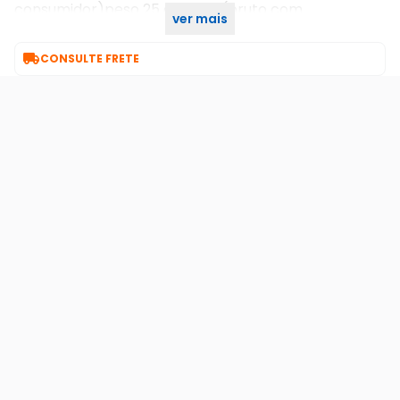
consumidor)peso 25 gramas (bruto com
ver mais
embalagem)

CONSULTE FRETE