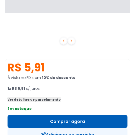


R$ 5,91
À vista no PIX
com
10
% de desconto
1
x
R$ 5,91
s/ juros
Ver detalhes de parcelamento
Em estoque
Comprar agora
Adicionar ao carrinho