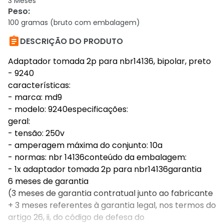
3 Meses
Peso
:
100 gramas (bruto com embalagem)

DESCRIÇÃO DO PRODUTO
Adaptador tomada 2p para nbr14136, bipolar, preto
- 9240
características:
- marca: md9
- modelo: 9240especificações:
geral:
- tensão: 250v
- amperagem máxima do conjunto: 10a
- normas: nbr 14136conteúdo da embalagem:
- 1x adaptador tomada 2p para nbr14136garantia
6 meses de garantia
(3 meses de garantia contratual junto ao fabricante
+ 3 meses referentes à garantia legal, nos termos do
artigo 26, ii, do código de defesa do