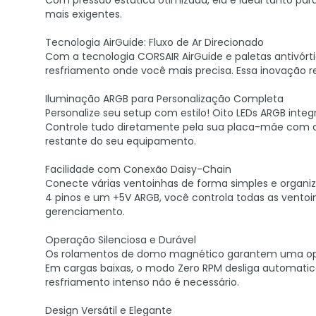
Com pressão estática otimizada, ela é ideal tanto par
mais exigentes.
Tecnologia AirGuide: Fluxo de Ar Direcionado
Com a tecnologia CORSAIR AirGuide e paletas antivórtic
resfriamento onde você mais precisa. Essa inovação r
Iluminação ARGB para Personalização Completa
Personalize seu setup com estilo! Oito LEDs ARGB int
Controle tudo diretamente pela sua placa-mãe com c
restante do seu equipamento.
Facilidade com Conexão Daisy-Chain
Conecte várias ventoinhas de forma simples e organ
4 pinos e um +5V ARGB, você controla todas as vento
gerenciamento.
Operação Silenciosa e Durável
Os rolamentos de domo magnético garantem uma opera
Em cargas baixas, o modo Zero RPM desliga automatic
resfriamento intenso não é necessário.
Design Versátil e Elegante