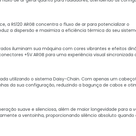
a fluxo de ar geral quanto para radiadores, atendendo às confi
e, a RS120 ARGB concentra o fluxo de ar para potencializar o
eduz a dispersão e maximiza a eficiência térmica do seu sistem
egrados iluminam sua máquina com cores vibrantes e efeitos din
onectores +5V ARGB para uma experiência visual sincronizada
izada utilizando o sistema Daisy-Chain. Com apenas um cabeç
inhas da sua configuração, reduzindo a bagunça de cabos e oti
ção suave e silenciosa, além de maior longevidade para a v
amente a ventoinha, proporcionando silêncio absoluto quando 