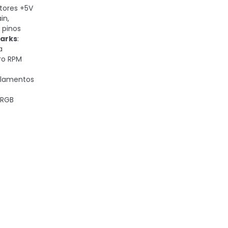
tores +5V
in,
 pinos
arks
:
a
ro RPM
olamentos
ARGB