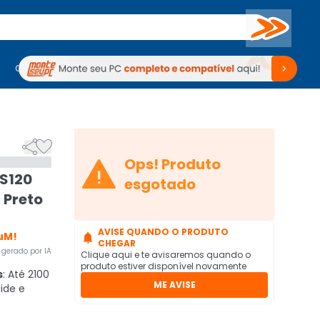
Buscar
PC Gamer
Computadores
Computadores
Periféricos
Periféricos
TV
Venda no KaBuM!
TV
Venda no KaBuM!



Ops! Produto
RS120
esgotado
 Preto
AVISE QUANDO O PRODUTO
uM!

CHEGAR
gerado por IA
Clique aqui e te avisaremos quando o
produto estiver disponível novamente
s
: Até 2100
ME AVISE
ide e