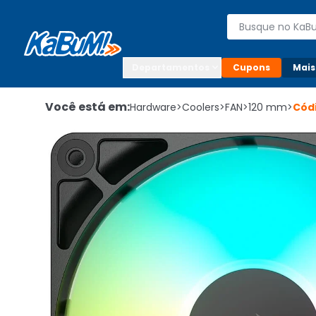
Enviar para:

Buscar produto
Digite o CEP

Departamentos
Cupons
Mais
Você está em:
Hardware
>
Coolers
>
FAN
>
120 mm
>
Cód