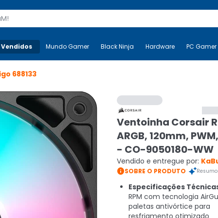
s
 Vendidos
Mais-v-
Mundo Gamer
Mundo Gamer
Black Ninja
Black Ninja
Hardware
Hardware
PC Gamer
igo
688133
Ventoinha Corsair 
ARGB, 120mm, PWM,
- CO-9050180-WW
Vendido e entregue por:
KaB

SOBRE O PRODUTO
Resumo 
Especificações Técnica
RPM com tecnologia AirGu
paletas antivórtice para
resfriamento otimizado