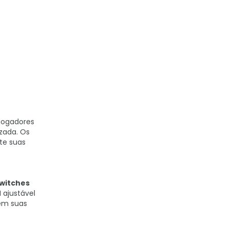
jogadores
izada. Os
te suas
witches
 ajustável
 em suas