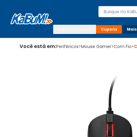
Enviar para:

Buscar produto
Digite o CEP

Departamentos
Cupons
Mais
Você está em:
Periféricos
>
Mouse Gamer
>
Com Fio
>
C