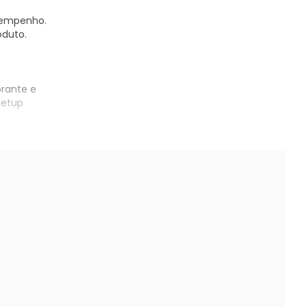
esempenho.
oduto.
brante e
setup