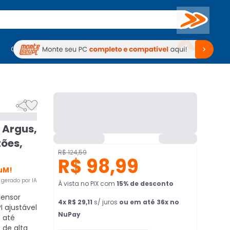
Buscar
PC Gamer
Computadores
Computadores
Periféricos
Periféricos
TV
Venda no KaBuM!
TV
Venda no KaBuM!


 Argus,
tões,
R$ 124,59
R$ 98,99
uM!
gerado por IA
À vista no PIX
com
15
% de desconto
Sensor
4
x
R$ 29,11
s/ juros
ou em até 36x no
 ajustável
NuPay
e até
 de alta