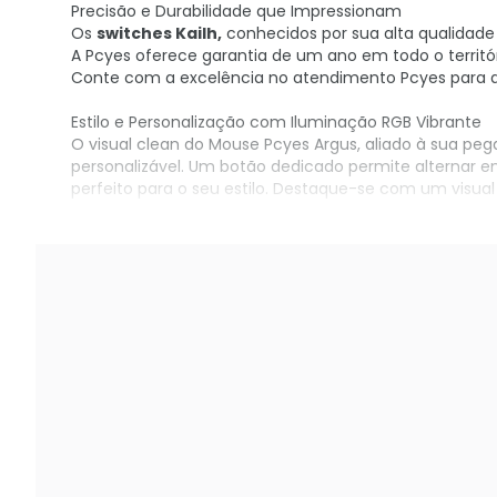
Precisão e Durabilidade que Impressionam
Os
switches Kailh,
conhecidos por sua alta qualidade
A Pcyes oferece garantia de um ano em todo o territór
Conte com a excelência no atendimento Pcyes para qu
Estilo e Personalização com Iluminação RGB Vibrante
O visual clean do Mouse Pcyes Argus, aliado à sua p
personalizável. Um botão dedicado permite alternar en
perfeito para o seu estilo. Destaque-se com um visua
Adquira o seu no KaBuM!