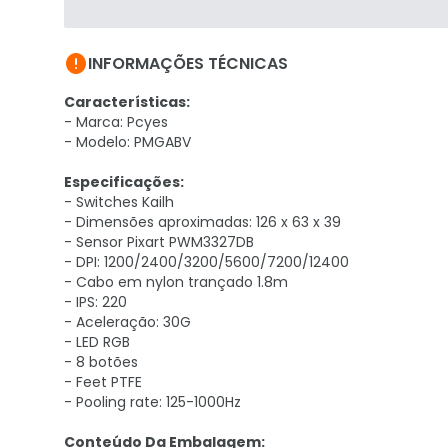

INFORMAÇÕES TÉCNICAS
Características:
- Marca: Pcyes
- Modelo: PMGABV
Especificações:
- Switches Kailh
- Dimensões aproximadas: 126 x 63 x 39
- Sensor Pixart PWM3327DB
- DPI: 1200/2400/3200/5600/7200/12400
- Cabo em nylon trançado 1.8m
- IPS: 220
- Aceleração: 30G
- LED RGB
- 8 botões
- Feet PTFE
- Pooling rate: 125-1000Hz
Conteúdo Da Embalagem: