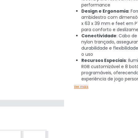
performance
Design e Ergonomia
: Fo
ambidestro com dimensõe
x 63 x 39 mm e feet em PT
para conforto e deslizam
Conectividade
: Cabo de
nylon trançado, assegura
durabilidade e flexibilidad
o uso
Recursos Especiais
: Ilu
RGB customizável e 8 bot
programáveis, oferecend
experiência de jogo perso
Ver mais