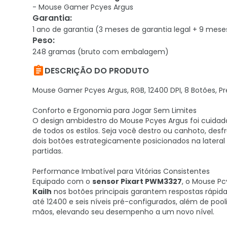
- Mouse Gamer Pcyes Argus
Garantia
:
1 ano de garantia (3 meses de garantia legal + 9 mese
Peso
:
248 gramas (bruto com embalagem)

DESCRIÇÃO DO PRODUTO
Mouse Gamer Pcyes Argus, RGB, 12400 DPI, 8 Botões, P
Conforto e Ergonomia para Jogar Sem Limites
O design ambidestro do Mouse Pcyes Argus foi cuida
de todos os estilos. Seja você destro ou canhoto, des
dois botões estrategicamente posicionados na lateral 
partidas.
Performance Imbatível para Vitórias Consistentes
Equipado com o
sensor Pixart PWM3327
, o Mouse P
Kailh
nos botões principais garantem respostas rápidas
até 12400 e seis níveis pré-configurados, além de pool
mãos, elevando seu desempenho a um novo nível.