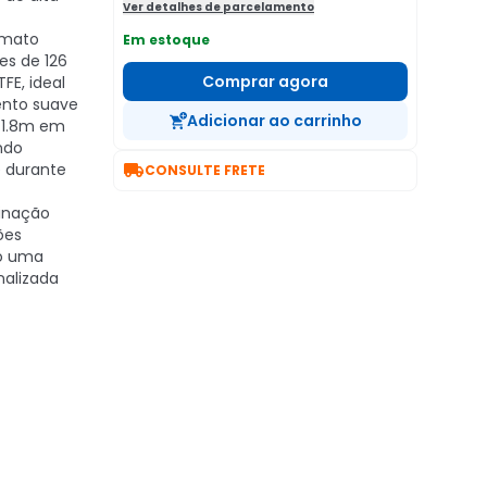
Ver detalhes de parcelamento
rmato
Em estoque
s de 126
Comprar agora
FE, ideal
ento suave
Adicionar ao carrinho
 1.8m em
ndo

e durante
CONSULTE FRETE
minação
ões
o uma
nalizada