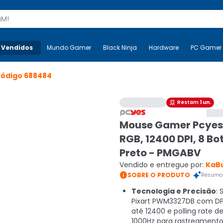
s
 Vendidos
Mais-v-
Mundo Gamer
Mundo Gamer
Black Ninja
Black Ninja
Hardware
Hardware
PC Gamer
ódigo
688484
Restam
1
un.

Mouse Gamer Pcyes
RGB, 12400 DPI, 8 Bo
Preto - PMGABV
Vendido e entregue por:
KaB

SOBRE O PRODUTO
Resumo 
Tecnologia e Precisão
: 
Pixart PWM3327DB com DPI
até 12400 e polling rate d
1000Hz para rastreamento