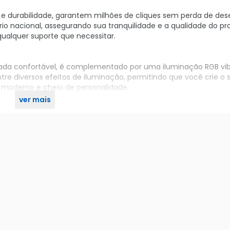
 e durabilidade, garantem milhões de cliques sem perda de d
io nacional, assegurando sua tranquilidade e a qualidade do pr
alquer suporte que necessitar.
egada confortável, é complementado por uma iluminação RGB vi
tre diversos efeitos de iluminação, permitindo que você crie o 
l moderno e cheio de personalidade.
ver mais