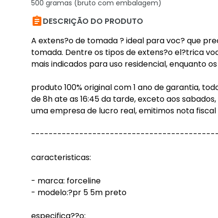
500 gramas (bruto com embalagem)

DESCRIÇÃO DO PRODUTO
A extens?o de tomada ? ideal para voc? que prec
tomada. Dentre os tipos de extens?o el?trica v
mais indicados para uso residencial, enquanto os 
produto 100% original com 1 ano de garantia, to
de 8h ate as 16:45 da tarde, exceto aos sabados,
uma empresa de lucro real, emitimos nota fiscal
------------------------------------------
caracteristicas:
- marca: forceline
- modelo:?pr 5 5m preto
especifica??o: