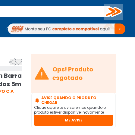
Buscar
PC Gamer
Computadores
Computadores
Periféricos
Periféricos
TV
Venda no KaBuM!
TV
Venda no KaBuM!



Ops! Produto
m Barra
esgotado
adas 5m
PO C.A
AVISE QUANDO O PRODUTO

CHEGAR
Clique aqui e te avisaremos quando o
produto estiver disponível novamente
ME AVISE