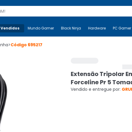
s
 Vendidos
Mais-v-
Mundo Gamer
Mundo Gamer
Black Ninja
Black Ninja
Hardware
Hardware
PC Gamer
Linha
>
Código
695217
Extensão Tripolar E
Forceline Pr 5 Tom
Vendido e entregue por:
GRU