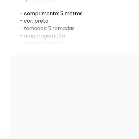
- comprimento: 5 metros
- cor: preto
- tomadas: 5 tomadas
- amperagem: 10a
- modelo: tripolar
- tipo: em barra