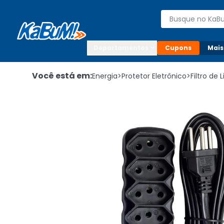
Enviar para:

Buscar produto
Digite o CEP

Departamentos
Cupons
Mais
Você está em:
Energia
>
Protetor Eletrônico
>
Filtro de 