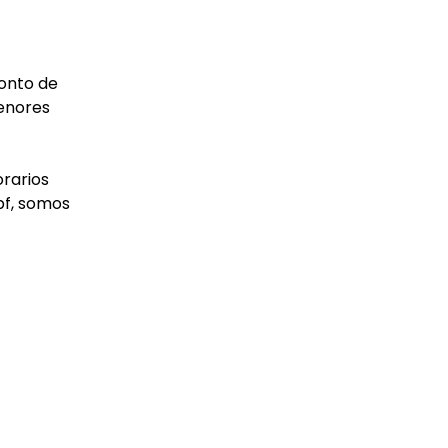
ponto de
menores
orarios
pf, somos