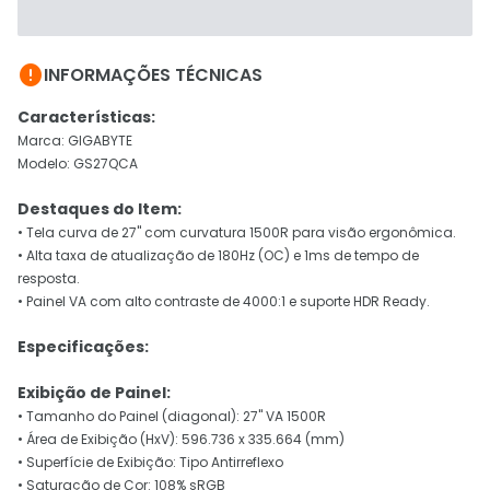

INFORMAÇÕES TÉCNICAS
Características:
Marca: GIGABYTE
Modelo: GS27QCA
Destaques do Item:
• Tela curva de 27" com curvatura 1500R para visão ergonômica.
• Alta taxa de atualização de 180Hz (OC) e 1ms de tempo de
resposta.
• Painel VA com alto contraste de 4000:1 e suporte HDR Ready.
Especificações:
Exibição de Painel:
• Tamanho do Painel (diagonal): 27" VA 1500R
• Área de Exibição (HxV): 596.736 x 335.664 (mm)
• Superfície de Exibição: Tipo Antirreflexo
• Saturação de Cor: 108% sRGB