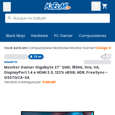



Buscar produtos


Enviar para:
Digite o CEP
Black Ninja
Hardware
PC Gamer
Computadores
P

Olá. Acesse sua conta
Você está em:
Computadores
>
Monitores
>
Monitor Gamer
>
Código
699


32
un.

ENTRE

Departamentos
Monitor Gamer Gigabyte 27" QHD, 180Hz, 1ms, VA,
CADASTRE-SE
Cupons

DisplayPort 1.4 e HDMI 2.0, 122% sRGB, HDR, FreeSync -
GS27QCA-SA
Mais Vendidos

Vendido e entregue por:
KaBuM!
Ativar tradutor em libras
