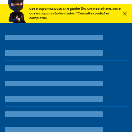
Use o cupom ESQUENTA e ganhe 10% OFF neste item, corre
que os cupons são limitados. *Consulte condições
completas.