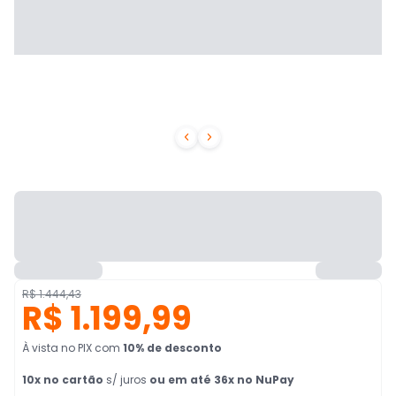


R$ 1.444,43
R$ 1.199,99
À vista no PIX
com
10
% de desconto
10
x no cartão
s/ juros
ou em até 36x no NuPay