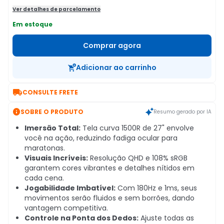
Ver detalhes de parcelamento
Em estoque
Comprar agora
Adicionar ao carrinho

CONSULTE FRETE

SOBRE O PRODUTO
Resumo gerado por IA
Imersão Total:
Tela curva 1500R de 27" envolve
você na ação, reduzindo fadiga ocular para
maratonas.
Visuais Incríveis:
Resolução QHD e 108% sRGB
garantem cores vibrantes e detalhes nítidos em
cada cena.
Jogabilidade Imbatível:
Com 180Hz e 1ms, seus
movimentos serão fluidos e sem borrões, dando
vantagem competitiva.
Controle na Ponta dos Dedos:
Ajuste todas as