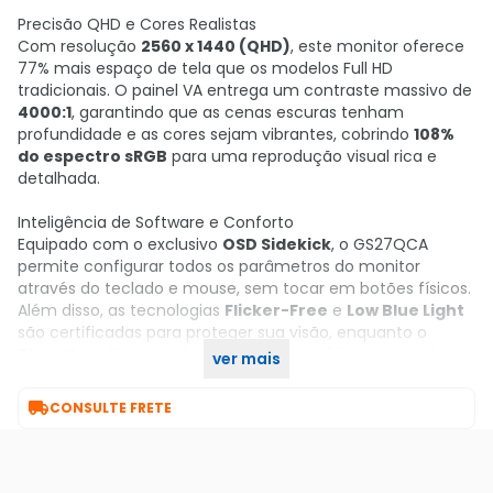
Precisão QHD e Cores Realistas
Com resolução
2560 x 1440 (QHD)
, este monitor oferece
77% mais espaço de tela que os modelos Full HD
tradicionais. O painel VA entrega um contraste massivo de
4000:1
, garantindo que as cenas escuras tenham
profundidade e as cores sejam vibrantes, cobrindo
108%
do espectro sRGB
para uma reprodução visual rica e
detalhada.
Inteligência de Software e Conforto
Equipado com o exclusivo
OSD Sidekick
, o GS27QCA
permite configurar todos os parâmetros do monitor
através do teclado e mouse, sem tocar em botões físicos.
Além disso, as tecnologias
Flicker-Free
e
Low Blue Light
são certificadas para proteger sua visão, enquanto o
Black Equalizer
revela detalhes escondidos nas sombras
ver mais
sem superexpor as áreas claras.

CONSULTE FRETE