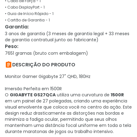
• Cabo de Força - 1
• Cabo DisplayPort - 1
• Guia de Início Rápido - 1
• Cartão de Garantia - 1
Garantia
:
3 anos de garantia (3 meses de garantia legal + 33 meses
de garantia contratual junto ao fabricante)
Peso
:
7651 gramas (bruto com embalagem)

DESCRIÇÃO DO PRODUTO
Monitor Gamer Gigabyte 27" QHD, 180Hz
Imersão Perfeita em 1500R
O
GIGABYTE GS27QCA
utiliza uma curvatura de
1500R
em um painel de 27 polegadas, criando uma experiência
visual envolvente que coloca você no centro da ação. Este
design reduz drasticamente as distorções nas bordas e
minimiza a fadiga ocular, permitindo que seus olhos
mantenham uma distância focal uniforme em toda a tela
durante maratonas de jogos ou trabalho intensivo.