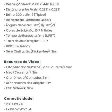
• Resolução Real: 2560 x 1440 (QHD)
• Distância entre Pixels: 0.2331 x 0.2331
• Brilho: 300 cd/m2 (Típico)
• Relação de Contraste: 4000:1
• Ângulo de Visão: 178°(H)/178°(V)
• Cores de Exibição: 16.7 Milhões
• Tempo de Resposta: 1ms (MPRT)
• Taxa de Atualização: 180Hz
• HDR: HDR Ready
• Sem Cintilação (Flicker-free): Sim
Recursos de Vídeo:
• Estabilizador de Preto (Black Equalizer): Sim
• Mira (Crosshair): Sim
• Cronômetro/Contador: Sim
• Alinhamento de Exibição: Sim
• OSD Sidekick: Sim
Conectividade:
• 2 x HDMI 2.0
• 1 x DisplayPort 1.4