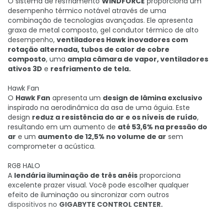
O sistema de resfriamento
WINDFORCE
proporciona um
desempenho térmico notável através de uma
combinação de tecnologias avançadas. Ele apresenta
graxa de metal composto, gel condutor térmico de alto
desempenho,
ventiladores Hawk inovadores com
rotação alternada, tubos de calor de cobre
composto
, uma
ampla câmara de vapor, ventiladores
ativos 3D
e
resfriamento de tela.
Hawk Fan
O
Hawk Fan
apresenta um
design de lâmina exclusivo
inspirado na aerodinâmica da asa de uma águia. Este
design
reduz a resistência do ar e os níveis de ruído
,
resultando em um aumento de
até 53,6% na pressão do
ar
e um
aumento de 12,5% no volume de ar
sem
comprometer a acústica.
RGB HALO
A
lendária iluminação de três anéis
proporciona
excelente prazer visual. Você pode escolher qualquer
efeito de iluminação ou sincronizar com outros
dispositivos no
GIGABYTE CONTROL CENTER.