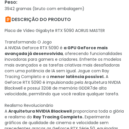
Peso
:
3942 gramas (bruto com embalagem)

DESCRIÇÃO DO PRODUTO
Placa de Vídeo Gigabyte RTX 5090 AORUS MASTER
Transformando O Jogo
A NVIDIA GeForce RTX 5090 é
a GPU GeForce mais
avançada já desenvolvida
, oferecendo funcionalidades
inovadoras para gamers e criadores. Enfrente os modelos
mais avançados e as tarefas criativas mais desafiadoras
com uma potência de IA sem igual. Jogue com Ray
Tracing Completo e a
menor latência possível.
A
GeForce RTX 5090 é impulsionada pela Arquitetura NVIDIA
Blackwell e possui 32GB de memória GDDR7de alta
velocidade, permitindo que você realize qualquer tarefa.
Realismo Revolucionário
A
Arquitetura NVIDIA Blackwell
proporciona toda a glória
e realismo do
Ray Tracing Completo.
Experimente
gráficos de qualidade de cinema e velocidade sem
precedentes graças as GeForce RTX Série 50, equipadas