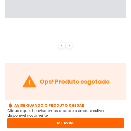



Ops! Produto esgotado

AVISE QUANDO O PRODUTO CHEGAR
Clique aqui e te avisaremos quando o produto estiver
disponível novamente
ME AVISE