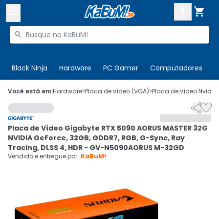



Buscar produtos


Enviar para:
Digite o CEP
Black Ninja
Hardware
PC Gamer
Computadores
P

Olá. Acesse sua conta
Você está em:
Hardware
>
Placa de vídeo (VGA)
>
Placa de vídeo Nvidia


ENTRE

Departamentos
Placa de Vídeo Gigabyte RTX 5090 AORUS MASTER 32G
CADASTRE-SE
Cupons

NVIDIA GeForce, 32GB, GDDR7, RGB, G-Sync, Ray
Tracing, DLSS 4, HDR - GV-N5090AORUS M-32GD
Mais Vendidos

Vendido e entregue por:
KaBuM!
Ativar tradutor em libras
