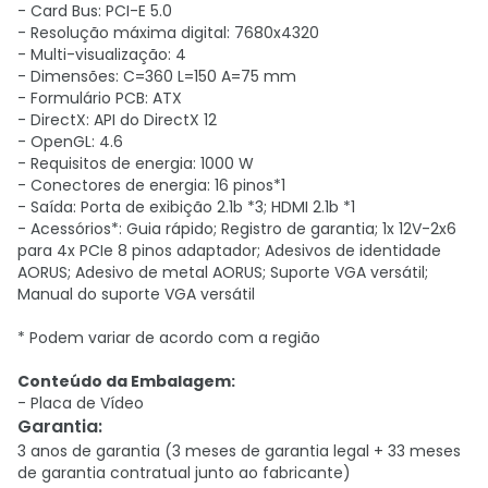
- Card Bus: PCI-E 5.0
- Resolução máxima digital: 7680x4320
- Multi-visualização: 4
- Dimensões: C=360 L=150 A=75 mm
- Formulário PCB: ATX
- DirectX: API do DirectX 12
- OpenGL: 4.6
- Requisitos de energia: 1000 W
- Conectores de energia: 16 pinos*1
- Saída: Porta de exibição 2.1b *3; HDMI 2.1b *1
- Acessórios*: Guia rápido; Registro de garantia; 1x 12V-2x6
para 4x PCIe 8 pinos adaptador; Adesivos de identidade
AORUS; Adesivo de metal AORUS; Suporte VGA versátil;
Manual do suporte VGA versátil
* Podem variar de acordo com a região
Conteúdo da Embalagem:
- Placa de Vídeo
Garantia
:
3 anos de garantia (3 meses de garantia legal + 33 meses
de garantia contratual junto ao fabricante)