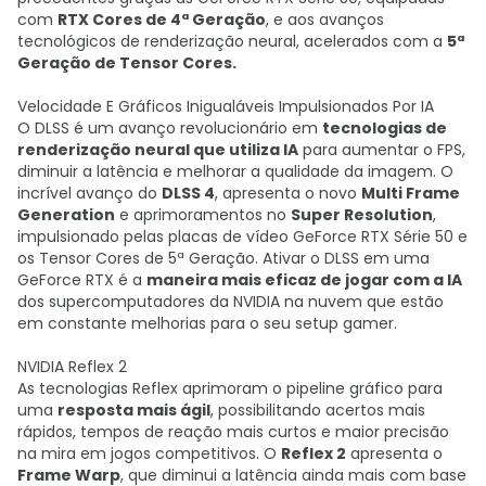
com
RTX Cores de 4ª Geração
, e aos avanços
tecnológicos de renderização neural, acelerados com a
5ª
Geração de Tensor Cores.
Velocidade E Gráficos Inigualáveis Impulsionados Por IA
O DLSS é um avanço revolucionário em
tecnologias de
renderização neural que utiliza IA
para aumentar o FPS,
diminuir a latência e melhorar a qualidade da imagem. O
incrível avanço do
DLSS 4
, apresenta o novo
Multi Frame
Generation
e aprimoramentos no
Super Resolution
,
impulsionado pelas placas de vídeo GeForce RTX Série 50 e
os Tensor Cores de 5ª Geração. Ativar o DLSS em uma
GeForce RTX é a
maneira mais eficaz de jogar com a IA
dos supercomputadores da NVIDIA na nuvem que estão
em constante melhorias para o seu setup gamer.
NVIDIA Reflex 2
As tecnologias Reflex aprimoram o pipeline gráfico para
uma
resposta mais ágil
, possibilitando acertos mais
rápidos, tempos de reação mais curtos e maior precisão
na mira em jogos competitivos. O
Reflex 2
apresenta o
Frame Warp
, que diminui a latência ainda mais com base