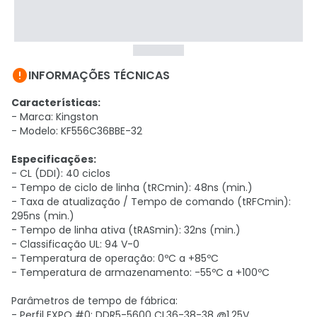

INFORMAÇÕES TÉCNICAS
Características:
- Marca: Kingston
- Modelo: KF556C36BBE-32
Especificações:
- CL (DDI): 40 ciclos
- Tempo de ciclo de linha (tRCmin): 48ns (min.)
- Taxa de atualização / Tempo de comando (tRFCmin):
295ns (min.)
- Tempo de linha ativa (tRASmin): 32ns (min.)
- Classificação UL: 94 V-0
- Temperatura de operação: 0ºC a +85ºC
- Temperatura de armazenamento: -55ºC a +100ºC
Parâmetros de tempo de fábrica:
- Perfil EXPO #0: DDR5-5600 CL36-38-38 @1.25V