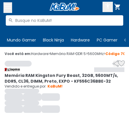



Buscar produtos


Enviar para:
Digite o CEP
Mundo Gamer
Black Ninja
Hardware
PC Gamer
C

Olá. Acesse sua conta
Você está em:
Hardware
>
Memória RAM
>
DDR 5
>
5600MHz
>
Código
708


ENTRE

Departamentos
Memória RAM Kingston Fury Beast, 32GB, 5600MT/s,
CADASTRE-SE
Cupons

DDR5, CL36, DIMM, Preto, EXPO - KF556C36BBE-32
Vendido e entregue por:
KaBuM!
Mais Vendidos

Ativar tradutor em libras
