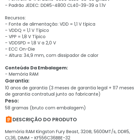
- Padrão JEDEC: DDR5-4800 CL40-39-39 a 1.1V
Recursos:
- Fonte de alimentação: VDD = 1,1 V típica
- VDDQ = 1,1 V Típico
- VPP = 1,8 V Típico
- VDDSPD = 1,8 V a 2,0 V
- ECC On-Die
- Altura: 34,9 mm, com dissipador de calor
Conteúdo Da Embalagem:
- Memória RAM
Garantia
:
10 anos de garantia (3 meses de garantia legal + 117 meses
de garantia contratual junto ao fabricante)
Peso
:
58 gramas (bruto com embalagem)

DESCRIÇÃO DO PRODUTO
Memória RAM Kingston Fury Beast, 32GB, 5600MT/s, DDR5,
CL36, DIMM - KF556C36BBE-32