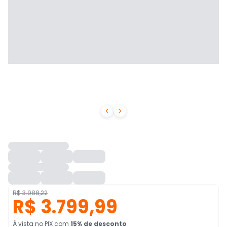


R$ 3.988,22
R$ 3.799,99
À vista no PIX
com
15
% de desconto