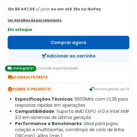
10
x
R$ 447,05
s/ juros
ou em até 36x no NuPay
Ver detalhes de parcelamento
Em estoque
Comprar agora
Adicionar ao carrinho

Frete grátis*
Consulte disponibilidade

CONSULTE FRETE

SOBRE O PRODUTO
Resumo gerado por IA
Especificações Técnicas
: 5600MHz com CL36 para
respostas rápidas em operações
Compatibilidade
: Suporta AMD EXPO v1.0 e Intel XMP
3.0 em sistemas de última geração
Performance e Benchmarks
: Ideal para jogos,
criação e multitarefas, comtimpo de ciclo de linha
(tRCmin): 48ns (min.)