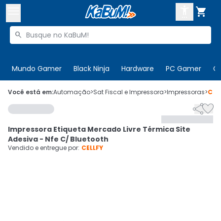



Buscar produtos


Enviar para:
Digite o CEP
Mundo Gamer
Black Ninja
Hardware
PC Gamer
C

Olá. Acesse sua conta
Você está em:
Automação
>
Sat Fiscal e Impressora
>
Impressoras
>
Cód


ENTRE

Departamentos
Impressora Etiqueta Mercado Livre Térmica Site
CADASTRE-SE
Cupons

Adesiva - Nfe C/ Bluetooth
Vendido e entregue por:
CELLFY
Mais Vendidos

Ativar tradutor em libras
