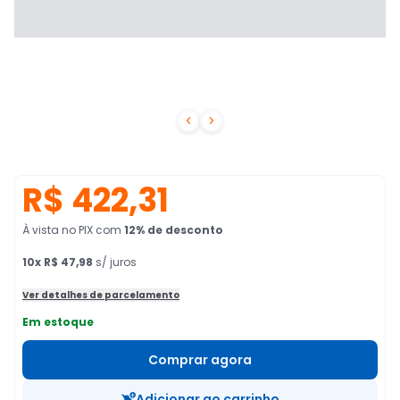


R$ 422,31
À vista no PIX
com
12
% de desconto
10
x
R$ 47,98
s/ juros
Ver detalhes de parcelamento
Em estoque
Comprar agora
Adicionar ao carrinho