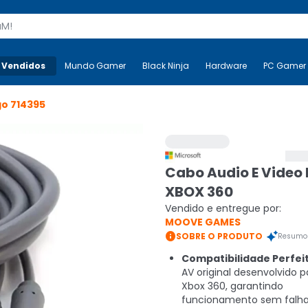
s
 Vendidos
Mais-v-
Mundo Gamer
Mundo Gamer
Black Ninja
Black Ninja
Hardware
Hardware
PC Gamer
go
714395
Cabo Audio E Video
XBOX 360
Vendido e entregue por:
MOOVE GAMES

SOBRE O PRODUTO
Resumo 
Compatibilidade Perfeit
AV original desenvolvido p
Xbox 360, garantindo
funcionamento sem falha