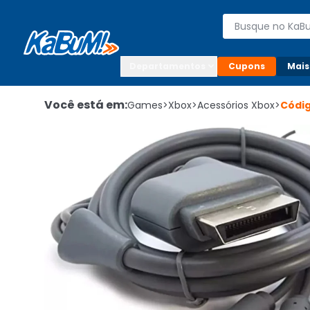
Enviar para:

Buscar produto
Digite o CEP

Departamentos
Cupons
Mais
Você está em:
Games
>
Xbox
>
Acessórios Xbox
>
Códi