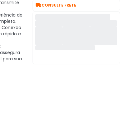
ransmite

CONSULTE FRETE
riência de
mpleta.
:
Conexão
 rápido e
:
 assegura
el para sua