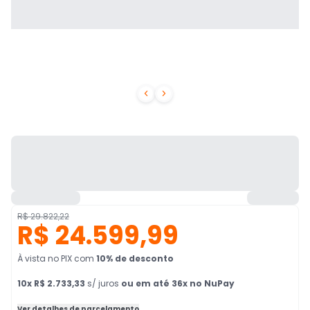


R$ 29.822,22
R$ 24.599,99
À vista no PIX
com
10
% de desconto
10
x
R$ 2.733,33
s/ juros
ou em até 36x no NuPay
Ver detalhes de parcelamento