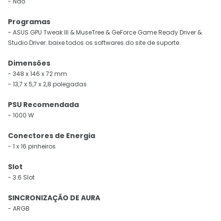
- Não
Programas
- ASUS GPU Tweak III & MuseTree & GeForce Game Ready Driver &
Studio Driver: baixe todos os softwares do site de suporte.
Dimensões
- 348 x 146 x 72 mm
- 13,7 x 5,7 x 2,8 polegadas
PSU Recomendada
- 1000 W
Conectores de Energia
- 1 x 16 pinheiros
Slot
- 3.6 Slot
SINCRONIZAÇÃO DE AURA
- ARGB