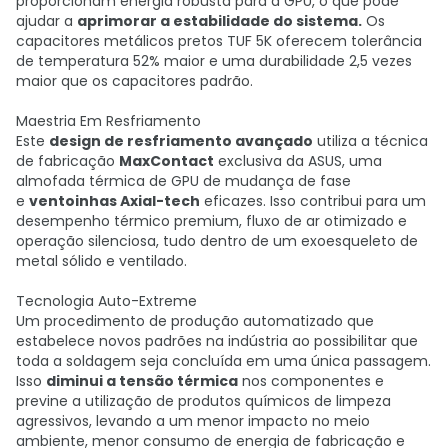
proporcionam energia robusta para a GPU, o que pode
ajudar a
aprimorar a estabilidade do sistema.
Os
capacitores metálicos pretos TUF 5K oferecem tolerância
de temperatura 52% maior e uma durabilidade 2,5 vezes
maior que os capacitores padrão.
Maestria Em Resfriamento
Este
design de resfriamento avançado
utiliza a técnica
de fabricação
MaxContact
exclusiva da ASUS, uma
almofada térmica de GPU de mudança de fase
e
ventoinhas Axial-tech
eficazes. Isso contribui para um
desempenho térmico premium, fluxo de ar otimizado e
operação silenciosa, tudo dentro de um exoesqueleto de
metal sólido e ventilado.
Tecnologia Auto-Extreme
Um procedimento de produção automatizado que
estabelece novos padrões na indústria ao possibilitar que
toda a soldagem seja concluída em uma única passagem.
Isso
diminui a tensão térmica
nos componentes e
previne a utilização de produtos químicos de limpeza
agressivos, levando a um menor impacto no meio
ambiente, menor consumo de energia de fabricação e