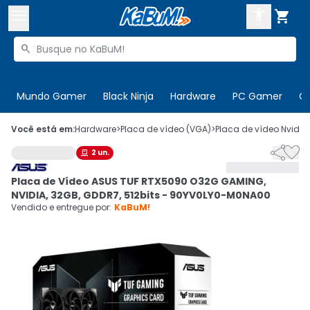



Buscar produtos


Enviar para:
Digite o CEP
Mundo Gamer
Black Ninja
Hardware
PC Gamer
C

Olá. Acesse sua conta
Você está em:
Hardware
>
Placa de vídeo (VGA)
>
Placa de vídeo Nvidia


2
un.

ENTRE

Departamentos
Placa de Vídeo ASUS TUF RTX5090 O32G GAMING,
CADASTRE-SE
Cupons

NVIDIA, 32GB, GDDR7, 512bits - 90YV0LY0-M0NA00
Vendido e entregue por:
KaBuM!
Mais Vendidos

Ativar tradutor em libras
