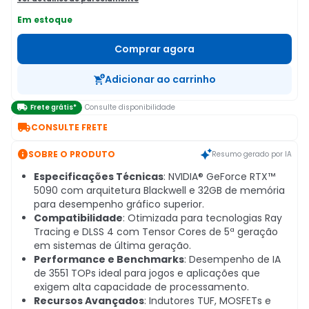
Em estoque
Comprar agora
Adicionar ao carrinho

Frete grátis*
Consulte disponibilidade

CONSULTE FRETE

SOBRE O PRODUTO
Resumo gerado por IA
Especificações Técnicas
: NVIDIA® GeForce RTX™
5090 com arquitetura Blackwell e 32GB de memória
para desempenho gráfico superior.
Compatibilidade
: Otimizada para tecnologias Ray
Tracing e DLSS 4 com Tensor Cores de 5ª geração
em sistemas de última geração.
Performance e Benchmarks
: Desempenho de IA
de 3551 TOPs ideal para jogos e aplicações que
exigem alta capacidade de processamento.
Recursos Avançados
: Indutores TUF, MOSFETs e