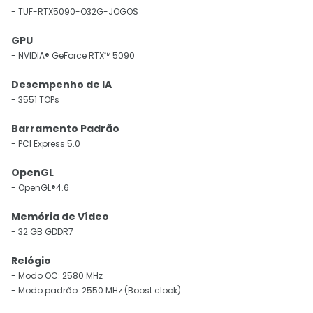
- TUF-RTX5090-O32G-JOGOS
GPU
- NVIDIA® GeForce RTX™ 5090
Desempenho de IA
- 3551 TOPs
Barramento Padrão
- PCI Express 5.0
OpenGL
- OpenGL®4.6
Memória de Vídeo
- 32 GB GDDR7
Relógio
- Modo OC: 2580 MHz
- Modo padrão: 2550 MHz (Boost clock)