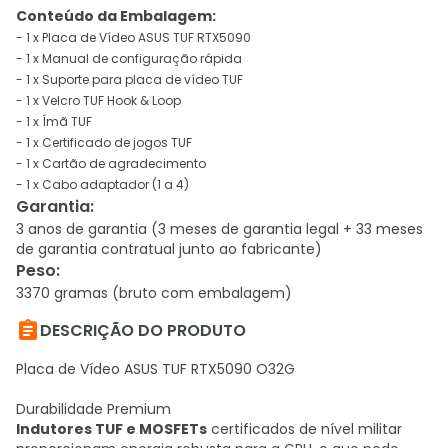
Conteúdo da Embalagem:
- 1 x Placa de Vídeo ASUS TUF RTX5090
- 1 x Manual de configuração rápida
- 1 x Suporte para placa de vídeo TUF
- 1 x Velcro TUF Hook & Loop
- 1 x Ímã TUF
- 1 x Certificado de jogos TUF
- 1 x Cartão de agradecimento
- 1 x Cabo adaptador (1 a 4)
Garantia
:
3 anos de garantia (3 meses de garantia legal + 33 meses
de garantia contratual junto ao fabricante)
Peso
:
3370 gramas (bruto com embalagem)

DESCRIÇÃO DO PRODUTO
Placa de Vídeo ASUS TUF RTX5090 O32G
Durabilidade Premium
Indutores TUF e MOSFETs
certificados de nível militar