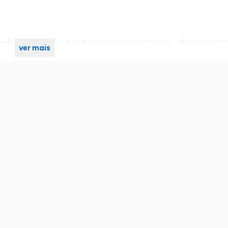
crado de fábrica. produto a pronta entrega. duvidas est
ver mais