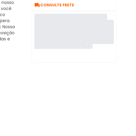
nosso

CONSULTE FRETE
, você
ico
pera.
:
Nossa
posição
das e