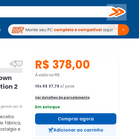
Buscar
s
mputadores
Periféricos
Periféricos
TV
Venda no KaBuM!
TV
Venda no KaBuM!
R$ 378,00


À vista no PIX
down
tion 2
10
x
R$ 37,79
s/ juros
Ver detalhes de parcelamento
gerado por IA
Em estoque
eceba
Comprar agora
de fábrica,
ostalgia e
Adicionar ao carrinho