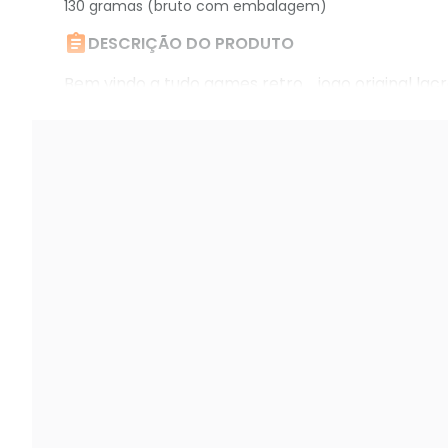
130 gramas (bruto com embalagem)

DESCRIÇÃO DO PRODUTO
Bem vindo a tudo games retro. jogo original la
disposição. boas compras.