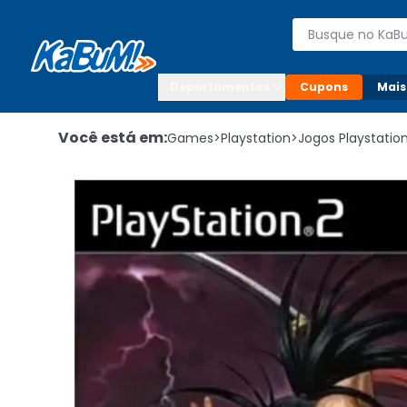
Enviar para:

Buscar produto
Digite o CEP

Departamentos
Cupons
Mais
Você está em:
Games
>
Playstation
>
Jogos Playstatio