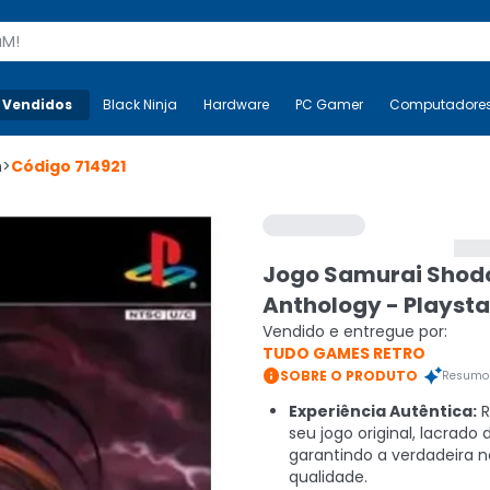
s
 Vendidos
Mais-v-
Black Ninja
Black Ninja
Hardware
Hardware
PC Gamer
PC Gamer
Computadore
Co
n
>
Código
714921
Jogo Samurai Sho
Anthology - Playsta
Vendido e entregue por:
TUDO GAMES RETRO

SOBRE O PRODUTO
Resumo 
Experiência Autêntica:
R
seu jogo original, lacrado 
garantindo a verdadeira n
qualidade.