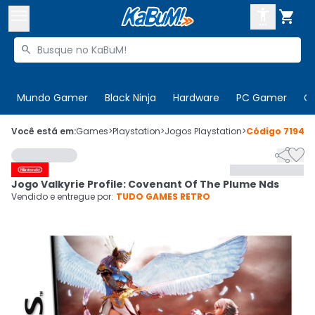



Buscar produtos


Enviar para:
Digite o CEP
Mundo Gamer
Black Ninja
Hardware
PC Gamer
C

Olá. Acesse sua conta
Você está em:
Games
>
Playstation
>
Jogos Playstation
>
Código
71947


ENTRE

Departamentos
Jogo Valkyrie Profile: Covenant Of The Plume Nds
CADASTRE-SE
Cupons

Vendido e entregue por:
TUDO GAMES RETRO
Mais Vendidos

Ativar tradutor em libras
