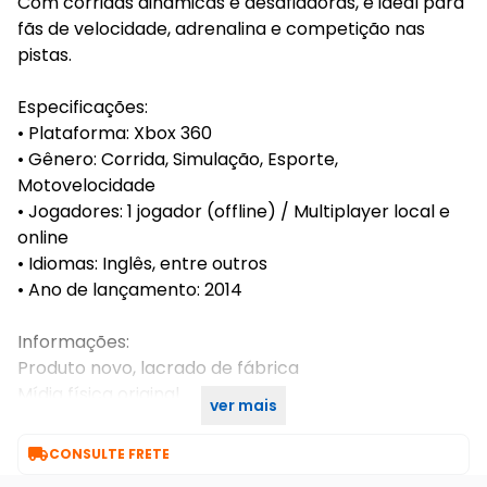
Com corridas dinâmicas e desafiadoras, é ideal para
fãs de velocidade, adrenalina e competição nas
pistas.
Especificações:
• Plataforma: Xbox 360
• Gênero: Corrida, Simulação, Esporte,
Motovelocidade
• Jogadores: 1 jogador (offline) / Multiplayer local e
online
• Idiomas: Inglês, entre outros
• Ano de lançamento: 2014
Informações:
Produto novo, lacrado de fábrica
Mídia física original
ver mais
Compatível com Xbox 360

CONSULTE FRETE