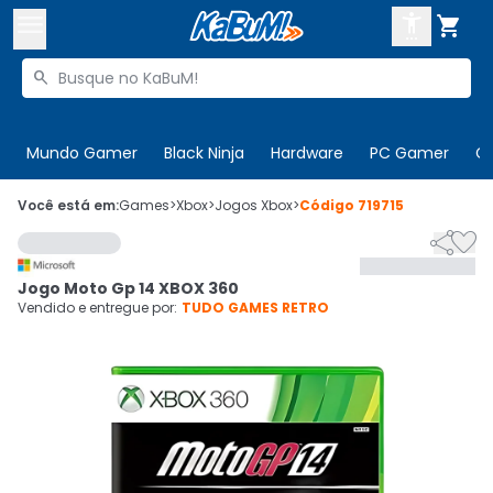



Buscar produtos


Enviar para:
Digite o CEP
Mundo Gamer
Black Ninja
Hardware
PC Gamer
C

Olá. Acesse sua conta
Você está em:
Games
>
Xbox
>
Jogos Xbox
>
Código
719715


ENTRE

Departamentos
Jogo Moto Gp 14 XBOX 360
CADASTRE-SE
Cupons

Vendido e entregue por:
TUDO GAMES RETRO
Mais Vendidos

Ativar tradutor em libras
