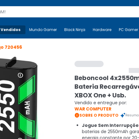
s
 Vendidos
Mais-v-
Mundo Gamer
Mundo Gamer
Black Ninja
Black Ninja
Hardware
Hardware
PC Gamer
go
720456
Beboncool 4x2550
Bateria Recarregáv
XBOX One + Usb.
Vendido e entregue por:
WAR COMPUTER

SOBRE O PRODUTO
Resumo 
Jogue Sem Interrupçõe
baterias de 2550mAh gar
energia constante por 20