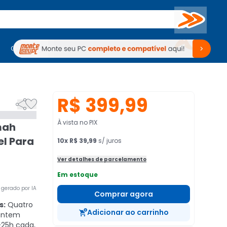
Buscar
PC Gamer
Computadores
Computadores
Periféricos
Periféricos
TV
Venda no KaBuM!
TV
Venda no KaBuM!
R$ 399,99


À vista no PIX
mah
el Para
10
x
R$ 39,99
s/ juros
Ver detalhes de parcelamento
Em estoque
gerado por IA
Comprar agora
s:
Quatro
Adicionar ao carrinho
antem
-25h cada,