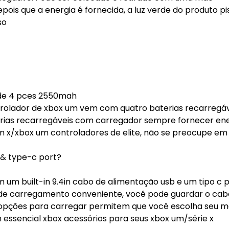
ois que a energia é fornecida, a luz verde do produto pi
so
 de 4 pces 2550mah
ntrolador de xbox um vem com quatro baterias recarregá
rias recarregáveis com carregador sempre fornecer en
m x/xbox um controladores de elite, não se preocupe em
 & type-c port?
 um built-in 9.4in cabo de alimentação usb e um tipo c 
e carregamento conveniente, você pode guardar o cab
 opções para carregar permitem que você escolha seu 
 essencial xbox acessórios para seus xbox um/série x