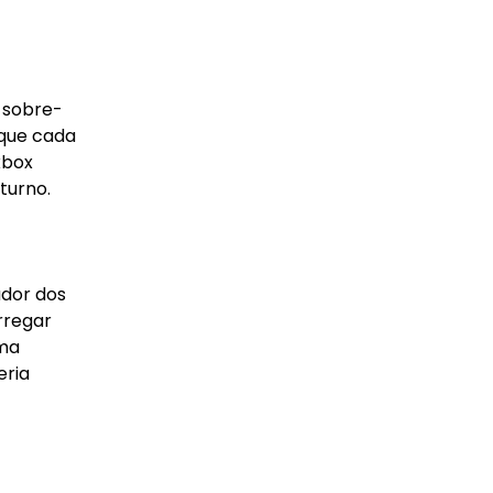
 sobre-
 que cada
xbox
turno.
ador dos
rregar
uma
eria