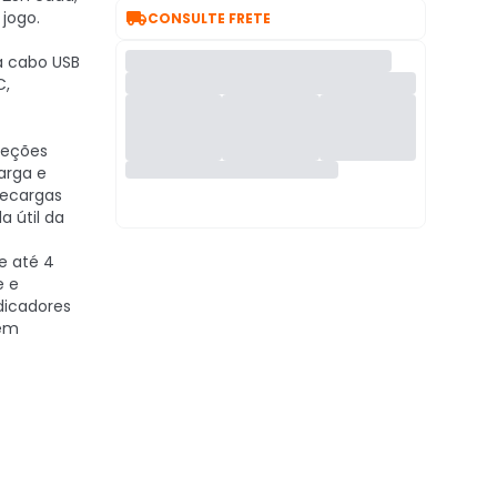

jogo.
CONSULTE FRETE
a cabo USB
C,
teções
arga e
recargas
a útil da
e até 4
e e
dicadores
sem