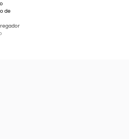
no
do de
rregador
o