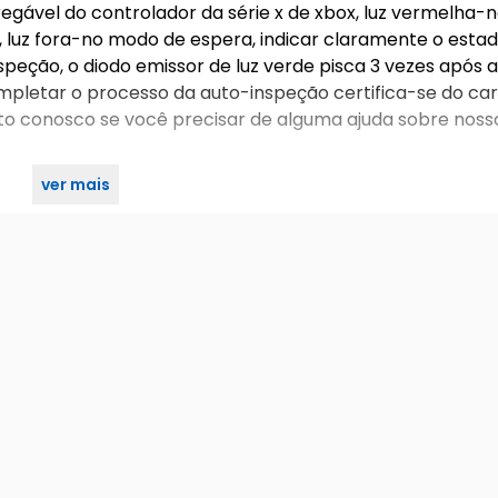
rregável do controlador da série x de xbox, luz vermelha-
luz fora-no modo de espera, indicar claramente o esta
eção, o diodo emissor de luz verde pisca 3 vezes após a
mpletar o processo da auto-inspeção certifica-se do ca
ato conosco se você precisar de alguma ajuda sobre noss
ver mais
o usb n 1x manual