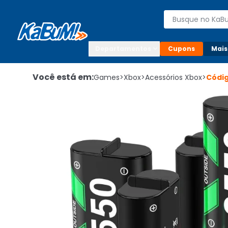
Enviar para:

Buscar produto
Digite o CEP

Departamentos
Cupons
Mais
Você está em:
Games
>
Xbox
>
Acessórios Xbox
>
Códi