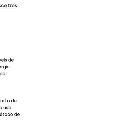
sca três
veis de
ergia
 ser
porto de
o usb
método de