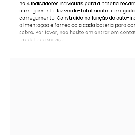
há 4 indicadores individuais para a bateria reca
carregamento, luz verde-totalmente carregada, 
carregamento. Construído na função da auto-insp
alimentação é fornecida a cada bateria para co
sobre. Por favor, não hesite em entrar em cont
produto ou serviço.
1xcharger dock n 4x bateria de 2550mha n 1xcab