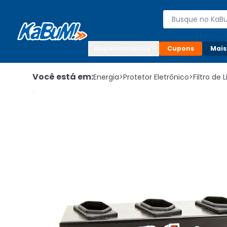
Enviar para:

Buscar produto
Digite o CEP

Departamentos
Cupons
Mais
Você está em:
Energia
>
Protetor Eletrônico
>
Filtro de 