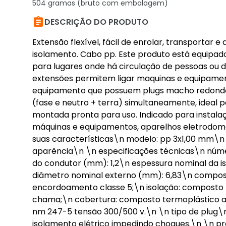
504 gramas (bruto com embalagem)

DESCRIÇÃO DO PRODUTO
Extensão flexível, fácil de enrolar, transportar 
isolamento. Cabo pp. Este produto está equipa
para lugares onde há circulação de pessoas ou 
extensões permitem ligar maquinas e equipamen
equipamento que possuem plugs macho redondo
(fase e neutro + terra) simultaneamente, ideal p
montada pronta para uso. Indicado para instalaçõe
máquinas e equipamentos, aparelhos eletrodomés
suas características\n modelo: pp 3x1,00 mm\n 
aparência\n \n especificações técnicas\n númer
do condutor (mm): 1,2\n espessura nominal da 
diâmetro nominal externo (mm): 6,83\n compos
encordoamento classe 5;\n isolação: composto te
chama;\n cobertura: composto termoplástico a ba
nm 247-5 tensão 300/500 v.\n \n tipo de plug\
isolamento elétrico impedindo choques.\n \n pr