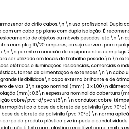
e armazenar da cirilo cabos.\n \n uso profissional. Dupla
do com um cabo pp plano com dupla isolação. É recome
deslocamento de objetos ou móveis pesados, etc.\n \n a
tos com plug 10/20 amperes, ou seja servem para qualq
.\n \n permite a conexão de equipamentos com plugs 
ara ser utilizado em locais de trabalho pesado.\n \n ext
s elétricas e iluminações residenciais, comerciais e indus
ticos, fontes de alimentação e extensões.\n \n cabo ut
grande flexibilidade\n capa externa brilhante e de ótim
o de vias: 3\n seção nominal (mm²): 3 x 1,00\n diâmetr
isolação (mm): 0,6\n espessura nominal da cobertura (m
ição cobre/pvc-d/pvc st5\n \n condutor: cobre, têmpe
rmoplástico a base de cloreto de polivinila (pvc 70°c) 
se de cloreto de polivinila (pvc 70°c);\n norma aplicá
n corpo do produto plástico pvc impede a condutividade
oduto não é feito com plástico reciclável como muitos 