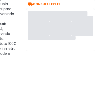

upla
CONSULTE FRETE
al para
revenindo
al:
A,
rvindo
to.
duto 100%
 Inmetro,
dade e