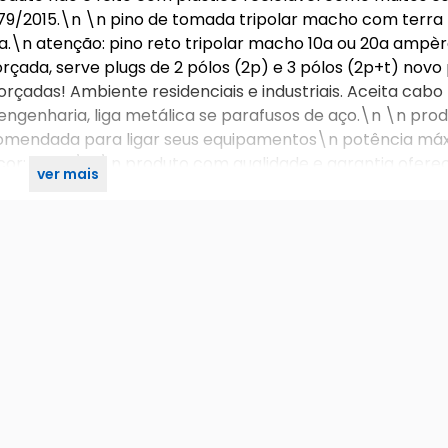
9/2015.\n \n pino de tomada tripolar macho com terra 
a.\n atenção: pino reto tripolar macho 10a ou 20a ampè
orçada, serve plugs de 2 pólos (2p) e 3 pólos (2p+t) nov
orçadas! Ambiente residenciais e industriais. Aceita cabo
ngenharia, liga metálica se parafusos de aço.\n \n pro
comendada para ligar seus equipamentos\n potência má
cor: preta\n \n produto com qualidade e garantia ofere
ver mais
\n 1 x extensão cabo pp 3x1,00 de 3 tomadas\n \n