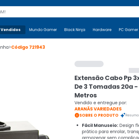
s
 Vendidos
Mais-v-
Mundo Gamer
Mundo Gamer
Black Ninja
Black Ninja
Hardware
Hardware
PC Gamer
Linha
>
Código
721943
Extensão Cabo Pp 3
De 3 Tomadas 20a -
Metros
Vendido e entregue por:
ARANÃS VARIEDADES

SOBRE O PRODUTO
Resumo 
Fácil Manuseio:
Design fl
prático para enrolar, trans
armazenar sem complica