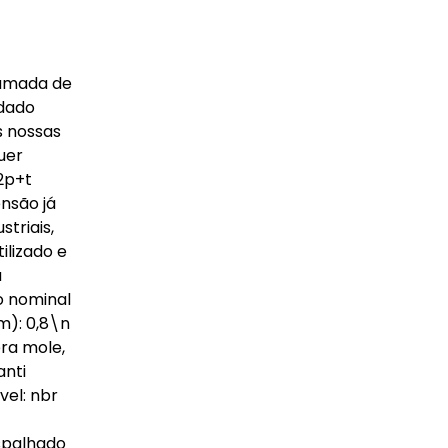
 camada de
ndado
s nossas
uer
2p+t
ensão já
triais,
ilizado e
a
o nominal
m): 0,8\n
ra mole,
anti
vel: nbr
espalhado