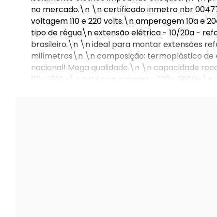
no mercado.\n \n certificado inmetro nbr 00477
voltagem 110 e 220 volts.\n amperagem 10a e 20
tipo de régua\n extensão elétrica - 10/20a - ref
brasileiro.\n \n ideal para montar extensões ref
milímetros\n \n composição: termoplástico de e
nacional! Mega qualidade.\n \n capacidade re
110v: 1651w\n potência máxima - 220v: 2860w\n 
pela cirilo cabos.\n \n conteúdo da embalagem