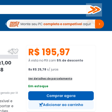
Buscar
PC Gamer
Computadores
Computadores
Periféricos
Periféricos
TV
Venda no KaBuM!
TV
Venda no KaBuM!
R$ 195,97


À vista no PIX
com
5
% de desconto
x1,00
 8
8
x
R$ 25,78
s/ juros
Ver detalhes de parcelamento
Em estoque
gerado por IA
Comprar agora
exível e
Adicionar ao carrinho
portar e
ções.