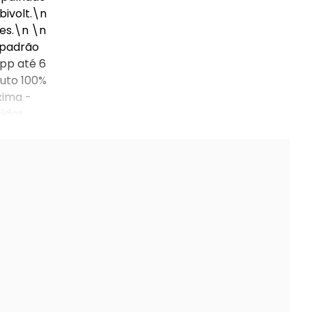
bivolt.\n
res.\n \n
o padrão
 pp até 6
duto 100%
xima -
cidos