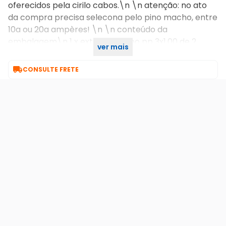
oferecidos pela cirilo cabos.\n \n atenção: no ato
da compra precisa selecona pelo pino macho, entre
10a ou 20a ampères! \n \n conteúdo da
embalagem\n 1 x extensão cabo pp 3x1,00 de 2
ver mais
tomadas\n \n

CONSULTE FRETE