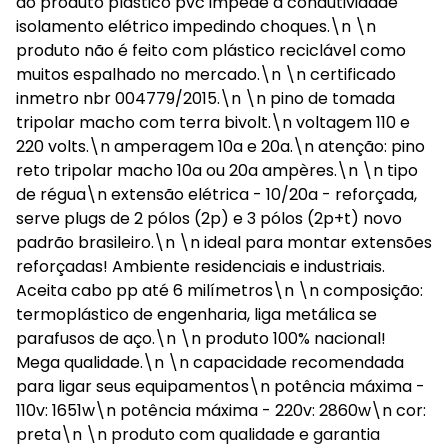
do produto plástico pvc impede a condutividade
isolamento elétrico impedindo choques.\n \n
produto não é feito com plástico reciclável como
muitos espalhado no mercado.\n \n certificado
inmetro nbr 004779/2015.\n \n pino de tomada
tripolar macho com terra bivolt.\n voltagem 110 e
220 volts.\n amperagem 10a e 20a.\n atenção: pino
reto tripolar macho 10a ou 20a ampères.\n \n tipo
de régua\n extensão elétrica - 10/20a - reforçada,
serve plugs de 2 pólos (2p) e 3 pólos (2p+t) novo
padrão brasileiro.\n \n ideal para montar extensões
reforçadas! Ambiente residenciais e industriais.
Aceita cabo pp até 6 milímetros\n \n composição:
termoplástico de engenharia, liga metálica se
parafusos de aço.\n \n produto 100% nacional!
Mega qualidade.\n \n capacidade recomendada
para ligar seus equipamentos\n potência máxima -
110v: 1651w\n potência máxima - 220v: 2860w\n cor:
preta\n \n produto com qualidade e garantia