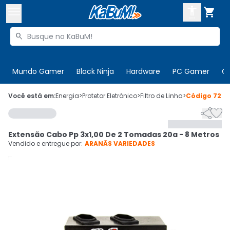



Buscar produtos


Enviar para:
Digite o CEP
Mundo Gamer
Black Ninja
Hardware
PC Gamer
C

Olá. Acesse sua conta
Você está em:
Energia
>
Protetor Eletrônico
>
Filtro de Linha
>
Código
7225


ENTRE

Departamentos
Extensão Cabo Pp 3x1,00 De 2 Tomadas 20a - 8 Metros
CADASTRE-SE
Cupons

Vendido e entregue por:
ARANÃS VARIEDADES
Mais Vendidos

Ativar tradutor em libras
