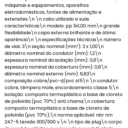
máquinas e equipamentos, aparelhos
eletrodomésticos, fontes de alimentação e
extensões.\n \n cabo utilizado e suas
características\n modelo: pp 3x1,00 mm\n grande
flexibilidade\n capa externa brilhante e de ótima
aparência\n \n especificações técnicas\n número
de vias: 3\n seção nominal (mm²): 3 x 1,00\n
diâmetro nominal do condutor (mm): 1,2\n
espessura nominal da isolação (mm): 0,6\n
espessura nominal da cobertura (mm): 0,8\n
diâmetro nominal externo (mm): 6,83\n
composição cobre/pvc-d/pvc st5\n \n condutor:
cobre, têmpera mole, encordoamento classe 5;\n
isolação: composto termoplástico a base de cloreto
de polivinila (pvc 70°c) anti chama;\n cobertura:
composto termoplástico a base de cloreto de
polivinila (pvc 70°c);\n norma aplicável: nbr nm
247-5 tensão 300/500 v.\n \n tipo de plug\n corpo