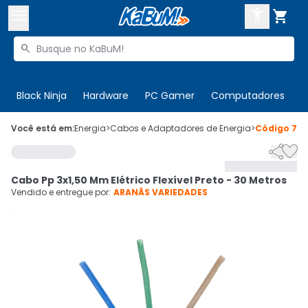



Buscar produtos


Enviar para:
Digite o CEP
Black Ninja
Hardware
PC Gamer
Computadores
P

Olá. Acesse sua conta
Você está em:
Energia
>
Cabos e Adaptadores de Energia
>
Código
72


ENTRE

Departamentos
Cabo Pp 3x1,50 Mm Elétrico Flexível Preto - 30 Metros
CADASTRE-SE
Cupons

Vendido e entregue por:
ARANÃS VARIEDADES
Mais Vendidos

Ativar tradutor em libras
