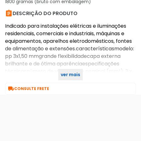
1800 gramas (bruto com embalagem)

DESCRIÇÃO DO PRODUTO
Indicado para instalações elétricas e iluminações
residenciais, comerciais e industriais, máquinas e
equipamentos, aparelhos eletrodomésticos, fontes
de alimentação e extensões.característicasmodelo:
pp 3x1,50 mmgrande flexibilidadecapa externa
brilhante e de ótima aparênciaespecificações
técnicasnúmero de vias: 3seção nominal (mm²): 3 x
ver mais
1,50

CONSULTE FRETE