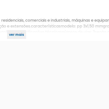
 residenciais, comerciais e industriais, máquinas e equip
ação e extensões.característicasmodelo: pp 3x1,50 mmgr
aparênciaespecificações técnicasnúmero de vias: 3seção 
ver mais