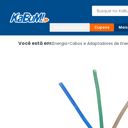
Enviar para:

Buscar produto
Digite o CEP

Departamentos
Cupons
Mais
Você está em:
Energia
>
Cabos e Adaptadores de Ene