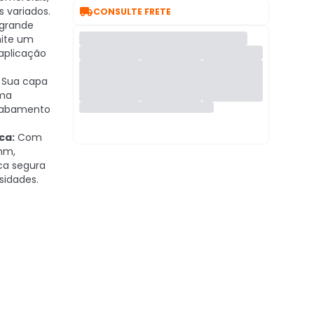

s variados.
CONSULTE FRETE
grande
mite um
aplicação
Sua capa
ima
cabamento
ca:
Com
mm,
ca segura
sidades.