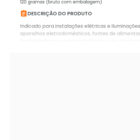
120 gramas (bruto com embalagem)

DESCRIÇÃO DO PRODUTO
Indicado para instalações elétricas e iluminações
aparelhos eletrodomésticos, fontes de aliment
flexibilidadecapa externa brilhante e de ótima 
(mm²): 3 x 1,50