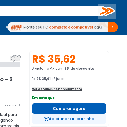
Buscar
PC Gamer
Computadores
Computadores
Periféricos
Periféricos
TV
Venda no KaBuM!
TV
Venda no KaBuM!
R$ 35,62


À vista no PIX
com
5
% de desconto
o - 2
1
x
R$ 35,61
s/ juros
Ver detalhes de parcelamento
Em estoque
gerado por IA
Comprar agora
deal para
Adicionar ao carrinho
angendo
comerciais,