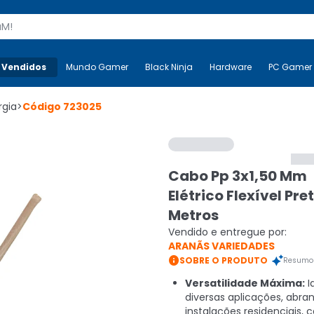
s
 Vendidos
Mais-v-
Mundo Gamer
Mundo Gamer
Black Ninja
Black Ninja
Hardware
Hardware
PC Gamer
rgia
>
Código
723025
Cabo Pp 3x1,50 Mm
Elétrico Flexível Pret
Metros
Vendido e entregue por:
ARANÃS VARIEDADES

SOBRE O PRODUTO
Resumo 
Versatilidade Máxima:
I
diversas aplicações, abr
instalações residenciais, 