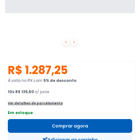


R$ 1.287,25
À vista no PIX
com
5
% de desconto
10
x
R$ 135,50
s/ juros
Ver detalhes de parcelamento
Em estoque
Comprar agora
Adicionar ao carrinho