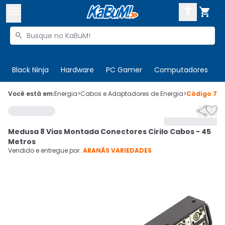



Buscar produtos


Enviar para:
Digite o CEP
Black Ninja
Hardware
PC Gamer
Computadores
P

Olá. Acesse sua conta
Você está em:
Energia
>
Cabos e Adaptadores de Energia
>
Código
72


ENTRE

Departamentos
Medusa 8 Vias Montada Conectores Cirilo Cabos - 45
CADASTRE-SE
Cupons

Metros
Vendido e entregue por:
ARANÃS VARIEDADES
Mais Vendidos

Ativar tradutor em libras
