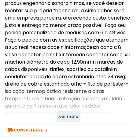
produz engenharia sonora.n mas, se você desejar
montar sua própria “banheira”, a cirilo cabos será
uma empresa parceira, oferecendo custo benefício
justo e entrega no menor prazo possível. Faça seu
pedido personalizado de medusas com 6 a 48 vias.
Faça o pedido com as especificações que atendem
a sua real necessidade.n informações:n canais: 8
viasn conector painel: xlr fêmean conector cabo: xlr
machon diâmetro do cabo: 12,90mmn marcas de
cabos disponíveis: tiaflex, sparflex ou datalinkn
condutor: corda de cobre estanhado ofhc 24 awg;
dreno de cobre estanhado ofhc + fita de poliéstern
isolação: termoplástico resistente a altas
temperaturas e baixa retração durante a soldan
garantia de 3 meses.n atenção: pedidos
personalizados possuem prazos de entrega
ver mais
diferenciados.

CONSULTE FRETE