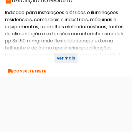

DESCRIÇÃO DO PRODUTO
Indicado para instalações elétricas e iluminações
residenciais, comerciais e industriais, máquinas e
equipamentos, aparelhos eletrodomésticos, fontes
de alimentação e extensões.característicasmodelo:
pp 3x1,50 mmgrande flexibilidadecapa externa
brilhante e de ótima aparênciaespecificações
técnicasnúmero de vias: 3seção nominal (mm²): 3 x
ver mais
1,50

CONSULTE FRETE