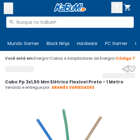



Buscar produtos


Enviar para:
Digite o CEP
Mundo Gamer
Black Ninja
Hardware
PC Gamer
C

Olá. Acesse sua conta
Você está em:
Energia
>
Cabos e Adaptadores de Energia
>
Código
72


ENTRE

Departamentos
Cabo Pp 3x1,50 Mm Elétrico Flexível Preto - 1 Metro
CADASTRE-SE
Cupons

Vendido e entregue por:
ARANÃS VARIEDADES
Mais Vendidos

Ativar tradutor em libras
