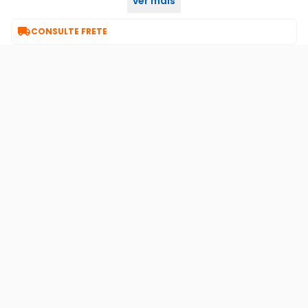
ver mais
estável.

CONSULTE FRETE