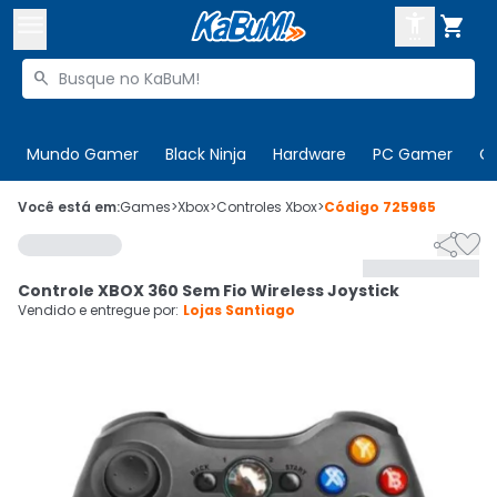



Buscar produtos


Enviar para:
Digite o CEP
Mundo Gamer
Black Ninja
Hardware
PC Gamer
C

Olá. Acesse sua conta
Você está em:
Games
>
Xbox
>
Controles Xbox
>
Código
725965


ENTRE

Departamentos
Controle XBOX 360 Sem Fio Wireless Joystick
CADASTRE-SE
Cupons

Vendido e entregue por:
Lojas Santiago
Mais Vendidos

Ativar tradutor em libras
