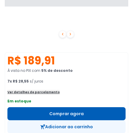


R$ 189,91
À vista no PIX
com
5
% de desconto
7
x
R$ 28,55
s/ juros
Ver detalhes de parcelamento
Em estoque
Comprar agora
Adicionar ao carrinho