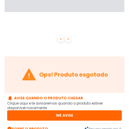



Ops! Produto esgotado

AVISE QUANDO O PRODUTO CHEGAR
Clique aqui e te avisaremos quando o produto estiver
disponível novamente
ME AVISE

SOBRE O PRODUTO
Resumo gerado por IA