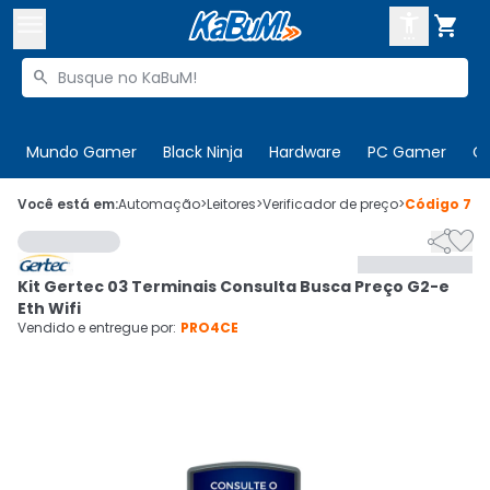



Buscar produtos


Enviar para:
Digite o CEP
Mundo Gamer
Black Ninja
Hardware
PC Gamer
C

Olá. Acesse sua conta
Você está em:
Automação
>
Leitores
>
Verificador de preço
>
Código
726


ENTRE

Departamentos
Kit Gertec 03 Terminais Consulta Busca Preço G2-e
CADASTRE-SE
Cupons

Eth Wifi
Vendido e entregue por:
PRO4CE
Mais Vendidos

Ativar tradutor em libras
