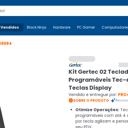
s
 Vendidos
Mais-v-
Black Ninja
Black Ninja
Hardware
Hardware
PC Gamer
PC Gamer
Computadore
Co
26584
Kit Gertec 02 Tecla
Programáveis Tec-
Teclas Display
Vendido e entregue por:
PRO

SOBRE O PRODUTO
Resumo 
Otimize Operações:
Tec
programáveis com até 4 
por tecla agilizam e pers
seu PDV.