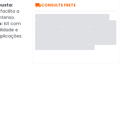

busta:
CONSULTE FRETE
facilita a
intenso.
o:
Kit com
ilidade e
aplicações.