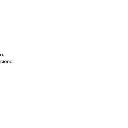
a,
rciona