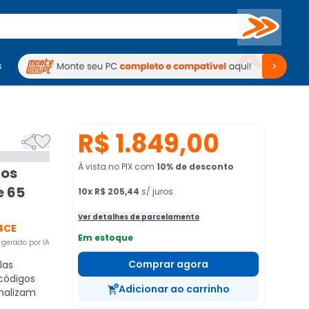
Buscar
s
mputadores
Periféricos
Periféricos
TV
Venda no KaBuM!
TV
Venda no KaBuM!
R$ 1.849,00


À vista no PIX
com
10
% de desconto
dos
e 65
10
x
R$ 205,44
s/ juros
Ver detalhes de parcelamento
4CE
Em estoque
gerado por IA
Comprar agora
las
códigos
Adicionar ao carrinho
onalizam