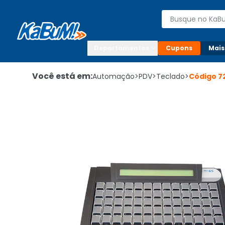
Enviar para:

Buscar produto
Digite o CEP

Departamentos
Cupons
Mais
Você está em:
Automação
>
PDV
>
Teclado
>
Código
7