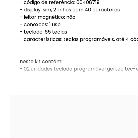
- código de referência: 00408719
- display: sim, 2 linhas com 40 caracteres
- leitor magnético: não
- conexões: 1 usb
- teclado: 65 teclas
- características: teclas programáveis, até 4 có
neste kit contém:
- 02 unidades teclado programável gertec tec-
garantia: 18 meses pelo fabricante