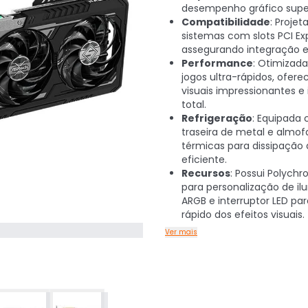
desempenho gráfico super
Compatibilidade
: Projet
sistemas com slots PCI Ex
assegurando integração ef
Performance
: Otimizada
jogos ultra-rápidos, ofer
visuais impressionantes e
total.
Refrigeração
: Equipada
traseira de metal e almo
térmicas para dissipação 
eficiente.
Recursos
: Possui Polych
para personalização de i
ARGB e interruptor LED par
rápido dos efeitos visuais.
Ver mais