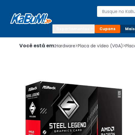
Enviar para:

Buscar produto
Digite o CEP

Departamentos
Cupons
Mais
Você está em:
Hardware
>
Placa de vídeo (VGA)
>
Plac