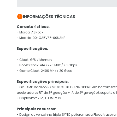

INFORMAÇÕES TÉCNICAS
Características:
- Marca: ASRock
- Modelo: 90-GA5VZZ-00UANF
Especificações:
- Clock: GPU / Memory
- Boost Clock: Até 2970 MHz / 20 Gbps
- Game Clock: 2400 MHz / 20 Gbps
Especificações principais:
- GPU AMD Radeon RX 9070 XT, 16 GB de GDDR6 em barramento
aceleradores RT de 3ª geração + IA de 2ª geração), suporte a M
3 DisplayPort 2.1a, 1 HDMI 2.1b
Principais recursos:
- Design de ventoinha tripla SYNC policromada Placa traseira 