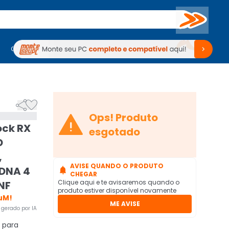
Buscar
PC Gamer
Computadores
Computadores
Periféricos
Periféricos
TV
Venda no KaBuM!
TV
Venda no KaBuM!



Ops! Produto
ock RX
esgotado
D
,
AVISE QUANDO O PRODUTO
RDNA 4

CHEGAR
Clique aqui e te avisaremos quando o
NF
produto estiver disponível novamente
uM!
ME AVISE
gerado por IA
 para