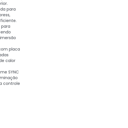
ior.
ada para
press,
iciente.
 para
ecendo
 imersão
 com placa
fadas
de calor
rome SYNC
luminação
a controle