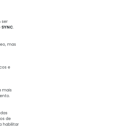
 ser
 SYNC
.
deo, mas
icos e
a mais
ento.
idas
os de
 habilitar