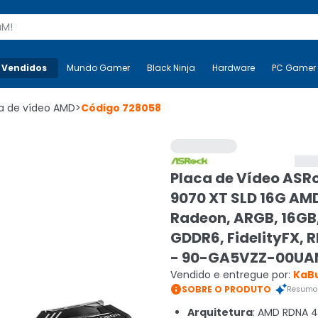
s
 Vendidos
Mais-v-
Mundo Gamer
Mundo Gamer
Black Ninja
Black Ninja
Hardware
Hardware
PC Gamer
a de vídeo AMD
>
Código
728058
Placa de Vídeo ASR
9070 XT SLD 16G AM
Radeon, ARGB, 16GB
GDDR6, FidelityFX, 
- 90-GA5VZZ-00UA
Vendido e entregue por:
KaB

SOBRE O PRODUTO
Resumo 
Arquitetura
: AMD RDNA 4