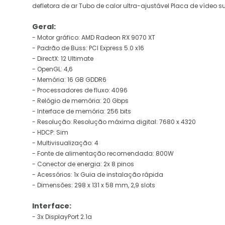
defletora de ar Tubo de calor ultra-ajustável Placa de vídeo s
Geral:
- Motor gráfico: AMD Radeon RX 9070 XT
- Padrão de Buss: PCI Express 5.0 x16
- DirectX: 12 Ultimate
- OpenGL: 4,6
- Memória: 16 GB GDDR6
- Processadores de fluxo: 4096
- Relógio de memória: 20 Gbps
- Interface de memória: 256 bits
- Resolução: Resolução máxima digital: 7680 x 4320
- HDCP: Sim
- Multivisualização: 4
- Fonte de alimentação recomendada: 800W
- Conector de energia: 2x 8 pinos
- Acessórios: 1x Guia de instalação rápida
- Dimensões: 298 x 131 x 58 mm, 2,9 slots
Interface:
- 3x DisplayPort 2.1a