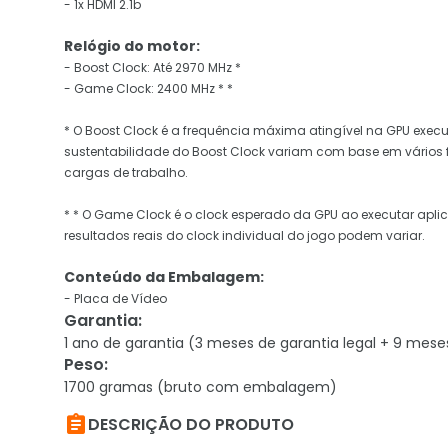
- 1x HDMI 2.1b
Relógio do motor:
- Boost Clock: Até 2970 MHz *
- Game Clock: 2400 MHz * *
* O Boost Clock é a frequência máxima atingível na GPU exe
sustentabilidade do Boost Clock variam com base em vários fat
cargas de trabalho.
* * O Game Clock é o clock esperado da GPU ao executar aplica
resultados reais do clock individual do jogo podem variar.
Conteúdo da Embalagem:
- Placa de Vídeo
Garantia
:
1 ano de garantia (3 meses de garantia legal + 9 mese
Peso
:
1700 gramas (bruto com embalagem)

DESCRIÇÃO DO PRODUTO