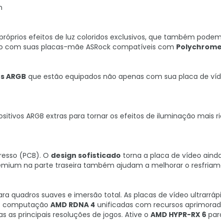
n
 próprios efeitos de luz coloridos exclusivos, que também podem
zado com suas placas-mãe ASRock compatíveis com
Polychrome
Ds ARGB
que estão equipados não apenas com sua placa de ví
sitivos ARGB extras para tornar os efeitos de iluminação mais r
presso (PCB). O
design sofisticado
torna a placa de vídeo aind
remium na parte traseira também ajudam a melhorar o resfriam
a quadros suaves e imersão total. As placas de vídeo ultrarráp
de computação
AMD RDNA 4
unificadas com recursos aprimorad
 as principais resoluções de jogos. Ative o
AMD HYPR-RX 6
para