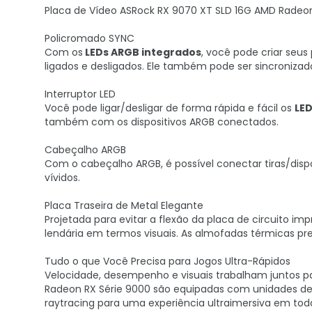
Placa de Vídeo ASRock RX 9070 XT SLD 16G AMD Radeo
Policromado SYNC
Com os
LEDs ARGB integrados
, você pode criar seus
ligados e desligados. Ele também pode ser sincroni
Interruptor LED
Você pode ligar/desligar de forma rápida e fácil os
LE
também com os dispositivos ARGB conectados.
Cabeçalho ARGB
Com o cabeçalho ARGB, é possível conectar tiras/dispo
vívidos.
Placa Traseira de Metal Elegante
Projetada para evitar a flexão da placa de circuito im
lendária em termos visuais. As almofadas térmicas p
Tudo o que Você Precisa para Jogos Ultra-Rápidos
Velocidade, desempenho e visuais trabalham juntos par
Radeon RX Série 9000 são equipadas com unidades 
raytracing para uma experiência ultraimersiva em todas