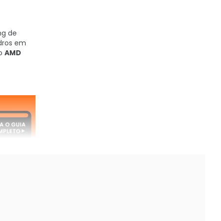
ng de
dros em
 o
AMD