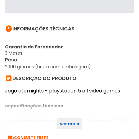

INFORMAÇÕES TÉCNICAS
Garantia do Fornecedor
3 Meses
Peso
:
2000 gramas (bruto com embalagem)

DESCRIÇÃO DO PRODUTO
Jogo eternights - playstation 5 all video games
especificações técnicas
não se
certificado homologado pela anatel número:
ver mais
aplica

CONSULTE FRETE