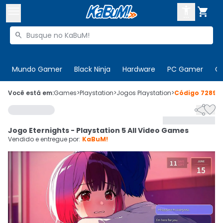



Buscar produtos


Enviar para:
Digite o CEP
Mundo Gamer
Black Ninja
Hardware
PC Gamer
C

Olá. Acesse sua conta
Você está em:
Games
>
Playstation
>
Jogos Playstation
>
Código
72899


ENTRE

Departamentos
Jogo Eternights - Playstation 5 All Video Games
CADASTRE-SE
Cupons

Vendido e entregue por:
KaBuM!
Mais Vendidos

Ativar tradutor em libras
