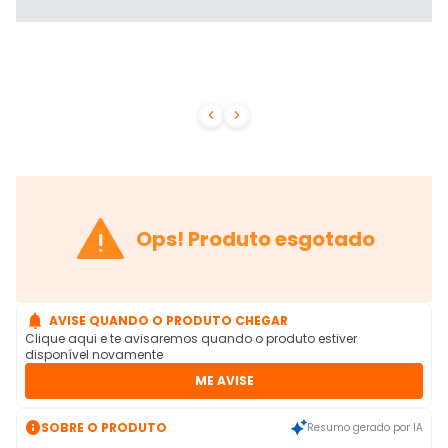



Ops! Produto esgotado

AVISE QUANDO O PRODUTO CHEGAR
Clique aqui e te avisaremos quando o produto estiver
disponível novamente
ME AVISE

SOBRE O PRODUTO
Resumo gerado por IA