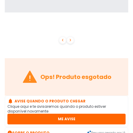



Ops! Produto esgotado

AVISE QUANDO O PRODUTO CHEGAR
Clique aqui e te avisaremos quando o produto estiver
disponível novamente
ME AVISE

SOBRE O PRODUTO
Resumo gerado por IA