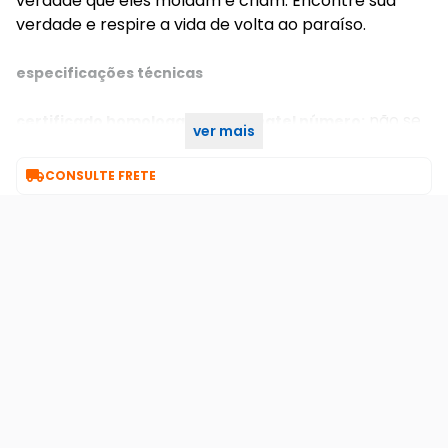
verdade que eles moldam e criam. Encontre sua
verdade e respire a vida de volta ao paraíso.
especificações técnicas
não se
certificado homologado pela anatel número:
ver mais
aplica

CONSULTE FRETE