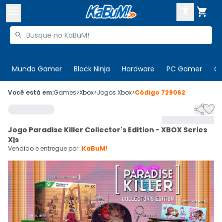



Buscar produtos


Enviar para:
Digite o CEP
Mundo Gamer
Black Ninja
Hardware
PC Gamer
C

Olá. Acesse sua conta
Você está em:
Games
>
Xbox
>
Jogos Xbox
>
Código
729062


ENTRE

Departamentos
Jogo Paradise Killer Collector's Edition - XBOX Series
CADASTRE-SE
Cupons

X|s
Vendido e entregue por:
KaBuM!
Mais Vendidos

Ativar tradutor em libras
