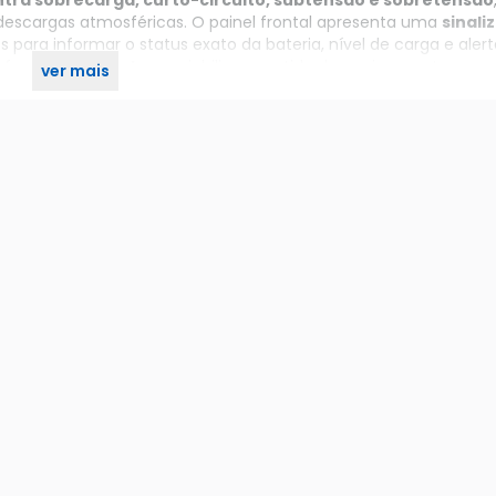
tra sobrecarga, curto-circuito, subtensão e sobretensão
 descargas atmosféricas. O painel frontal apresenta uma
sinali
vos para informar o status exato da bateria, nível de carga e aler
a função
DC Start
, que viabiliza a partida do equipamento me
ver mais