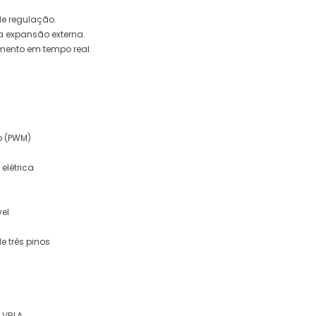
de regulação.
a expansão externa.
mento em tempo real.
o (PWM)
elétrica
vel
 três pinos
 VRLA