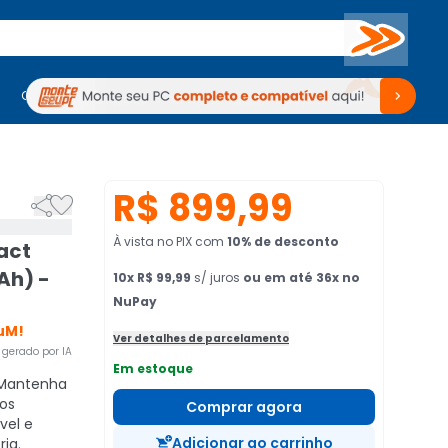
Buscar
PC Gamer
Computadores
Computadores
Periféricos
Periféricos
TV
Venda no KaBuM!
TV
Venda no KaBuM!
R$ 899,99


À vista no PIX
com
10
% de desconto
act
Ah) -
10
x
R$ 99,99
s/ juros
ou em até 36x no
NuPay
uM!
Ver detalhes de parcelamento
gerado por IA
Em estoque
Mantenha
os
Comprar agora
vel e
Adicionar ao carrinho
ia.