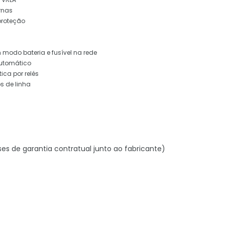
rnas
proteção
m modo bateria e fusível na rede
automático
ica por relés
os de linha
ses de garantia contratual junto ao fabricante)