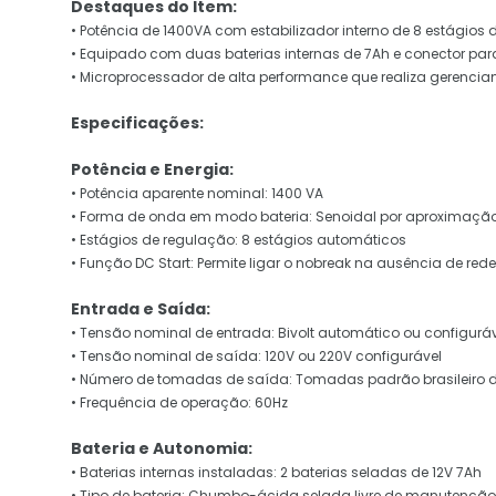
Destaques do Item:
• Potência de 1400VA com estabilizador interno de 8 estágios 
• Equipado com duas baterias internas de 7Ah e conector par
• Microprocessador de alta performance que realiza gerencia
Especificações:
Potência e Energia:
• Potência aparente nominal: 1400 VA
• Forma de onda em modo bateria: Senoidal por aproximaçã
• Estágios de regulação: 8 estágios automáticos
• Função DC Start: Permite ligar o nobreak na ausência de rede 
Entrada e Saída:
• Tensão nominal de entrada: Bivolt automático ou configurá
• Tensão nominal de saída: 120V ou 220V configurável
• Número de tomadas de saída: Tomadas padrão brasileiro de
• Frequência de operação: 60Hz
Bateria e Autonomia:
• Baterias internas instaladas: 2 baterias seladas de 12V 7Ah
• Tipo de bateria: Chumbo-ácida selada livre de manutenção