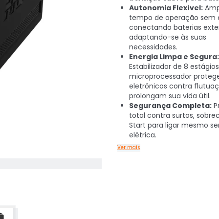
Autonomia Flexível:
Ampl
tempo de operação sem 
conectando baterias exte
adaptando-se às suas
necessidades.
Energia Limpa e Segura:
Estabilizador de 8 estágios
microprocessador proteg
eletrônicos contra flutua
prolongam sua vida útil.
Segurança Completa:
P
total contra surtos, sobr
Start para ligar mesmo s
elétrica.
Ver mais