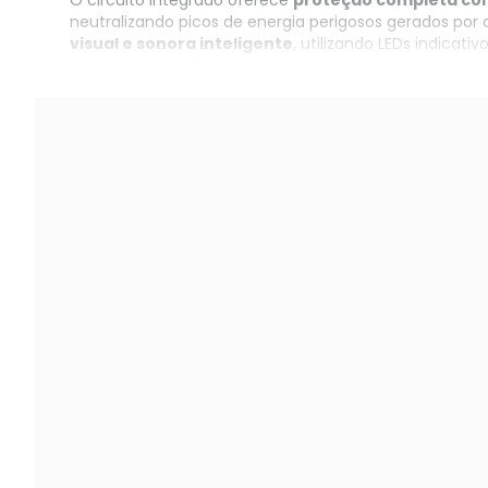
O circuito integrado oferece
proteção completa con
neutralizando picos de energia perigosos gerados por
visual e sonora inteligente
, utilizando LEDs indicati
manutenção. Adicionalmente, o nobreak conta com 
ausência total de energia elétrica na tomada.