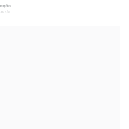
,
zação
tas de
smo na