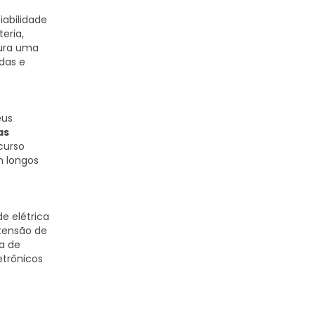
iabilidade
eria,
gura uma
adas e
eus
as
curso
m longos
de elétrica
 tensão de
a de
etrônicos