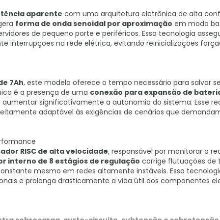
otência aparente
com uma arquitetura eletrônica de alta conf
 gera
forma de onda senoidal por aproximação
em modo bat
rvidores de pequeno porte e periféricos. Essa tecnologia asse
e interrupções na rede elétrica, evitando reinicializações forç
de 7Ah
, este modelo oferece o tempo necessário para salvar s
cnico é a presença de uma
conexão para expansão de bateri
ara aumentar significativamente a autonomia do sistema. Esse re
feitamente adaptável às exigências de cenários que demanda
erformance
dor RISC de alta velocidade
, responsável por monitorar a re
or interno de 8 estágios de regulação
corrige flutuações de
onstante mesmo em redes altamente instáveis. Essa tecnologi
ionais e prolonga drasticamente a vida útil dos componentes el