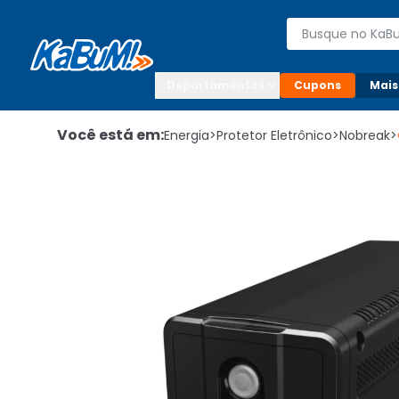
Enviar para:

Buscar produto
Digite o CEP

Departamentos
Cupons
Mais
Você está em:
Energia
>
Protetor Eletrônico
>
Nobreak
>