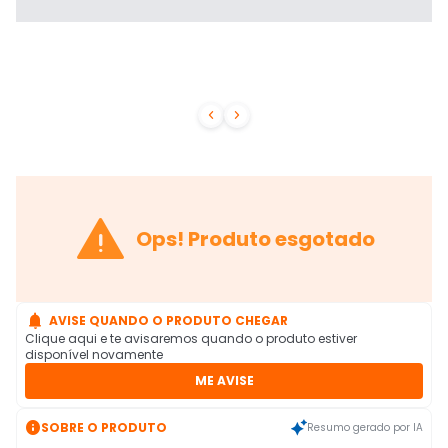



Ops! Produto esgotado

AVISE QUANDO O PRODUTO CHEGAR
Clique aqui e te avisaremos quando o produto estiver
disponível novamente
ME AVISE

SOBRE O PRODUTO
Resumo gerado por IA