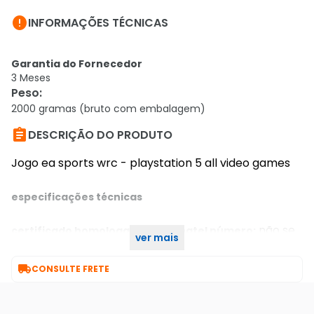

INFORMAÇÕES TÉCNICAS
Garantia do Fornecedor
3 Meses
Peso
:
2000 gramas (bruto com embalagem)

DESCRIÇÃO DO PRODUTO
Jogo ea sports wrc - playstation 5 all video games
especificações técnicas
não se
certificado homologado pela anatel número:
ver mais
aplica

CONSULTE FRETE