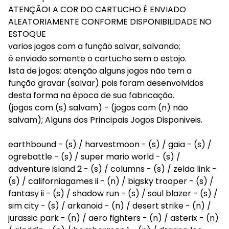
ATENÇÃO! A COR DO CARTUCHO É ENVIADO
ALEATORIAMENTE CONFORME DISPONIBILIDADE NO
ESTOQUE
varios jogos com a função salvar, salvando;
é enviado somente o cartucho sem o estojo.
lista de jogos: atenção alguns jogos não tem a
função gravar (salvar) pois foram desenvolvidos
desta forma na época de sua fabricação.
(jogos com (s) salvam) - (jogos com (n) não
salvam); Alguns dos Principais Jogos Disponiveis.
earthbound - (s) / harvestmoon - (s) / gaia - (s) /
ogrebattle - (s) / super mario world - (s) /
adventure island 2 - (s) / columns - (s) / zelda link -
(s) / californiagames ii - (n) / bigsky trooper - (s) /
fantasy ii - (s) / shadow run - (s) / soul blazer - (s) /
sim city - (s) / arkanoid - (n) / desert strike - (n) /
jurassic park - (n) / aero fighters - (n) / asterix - (n)