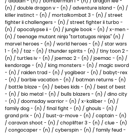
/ aladdin - (n) / bomberman 1 - (n) / dragon lee -
(n) / double dragon v - (n) / adventure island - (n) /
killer instinct - (n) / mortalkombat 3 - (n) / street
fighter ii challengers - (n) / street fighter ii turbo -
(n) / apocalypse ii - (n) / jungle book - (n) / x-men -
(n) / teenage mutant ninja "tartatugas ninjas" (n) /
marvel heroes - (n) / world heroes - (n) / star wars
1 - (n) / taz - (n) / thunder spirits - (n) / tiny toon 2 -
(n) / turtles iv - (n) / joemac 2 - (n) / joemac - (n) /
kendorage - (n) / king monsters - (n) / magic sword
- (n) / raiden trad - (n) / yogibear - (n) / babyt-rex
- (n) / barbie vacation - (n) / batman returns - (n)
/ battle blaze - (n) / bebes kids - (n) / best of best
- (n) / bio metal - (n) / bulls blazers - (n) / dino city
- (n) / doomsday warrior - (n) / x-kaliber - (n) /
family dog - (n) / final fight - (n) / ghouls - (n) /
grand prix - (n) / bust-a-move - (n) / captain - (n)
/ caravan shoot - (n) / choplifter 3 - (n) / clue - (n)
/ congocaper - (n) / cyberspin - (n) / family feud -