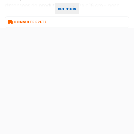
dimensões do produto: l:18 x a:10 x c:18 cm - peso:
ver mais
0,350 kg

CONSULTE FRETE