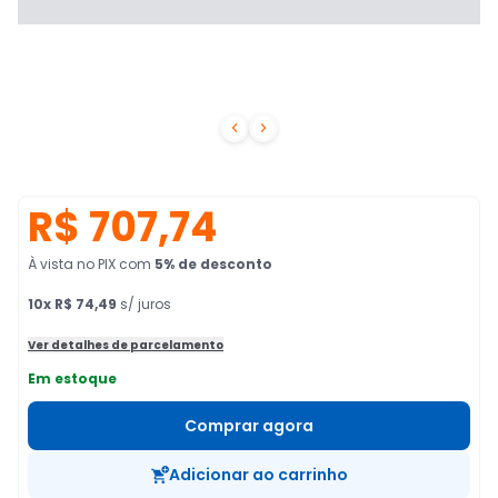


R$ 707,74
À vista no PIX
com
5
% de desconto
10
x
R$ 74,49
s/ juros
Ver detalhes de parcelamento
Em estoque
Comprar agora
Adicionar ao carrinho