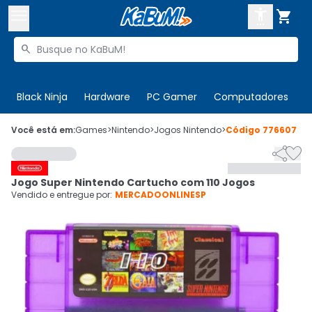



Buscar produtos


Enviar para:
Digite o CEP
Black Ninja
Hardware
PC Gamer
Computadores
P

Olá. Acesse sua conta
Você está em:
Games
>
Nintendo
>
Jogos Nintendo
>
Código
776607


ENTRE

Departamentos
Jogo Super Nintendo Cartucho com 110 Jogos
CADASTRE-SE
Cupons

Vendido e entregue por:
MERCADOONLINESP
Mais Vendidos

Ativar tradutor em libras
