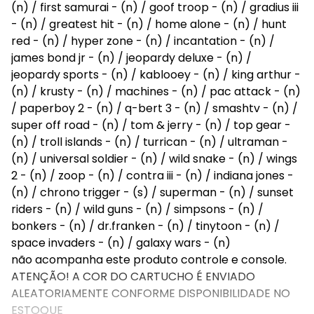
(n) / first samurai - (n) / goof troop - (n) / gradius iii
- (n) / greatest hit - (n) / home alone - (n) / hunt
red - (n) / hyper zone - (n) / incantation - (n) /
james bond jr - (n) / jeopardy deluxe - (n) /
jeopardy sports - (n) / kablooey - (n) / king arthur -
(n) / krusty - (n) / machines - (n) / pac attack - (n)
/ paperboy 2 - (n) / q-bert 3 - (n) / smashtv - (n) /
super off road - (n) / tom & jerry - (n) / top gear -
(n) / troll islands - (n) / turrican - (n) / ultraman -
(n) / universal soldier - (n) / wild snake - (n) / wings
2 - (n) / zoop - (n) / contra iii - (n) / indiana jones -
(n) / chrono trigger - (s) / superman - (n) / sunset
riders - (n) / wild guns - (n) / simpsons - (n) /
bonkers - (n) / dr.franken - (n) / tinytoon - (n) /
space invaders - (n) / galaxy wars - (n)
não acompanha este produto controle e console.
ATENÇÃO! A COR DO CARTUCHO É ENVIADO
ALEATORIAMENTE CONFORME DISPONIBILIDADE NO
ESTOQUE