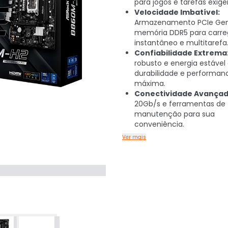
para jogos e tarefas exige
Velocidade Imbatível:
Armazenamento PCIe Gen
memória DDR5 para carr
instantâneo e multitarefa
Confiabilidade Extrema
robusto e energia estáve
durabilidade e performan
máxima.
Conectividade Avançad
20Gb/s e ferramentas de f
manutenção para sua
conveniência.
Ver mais