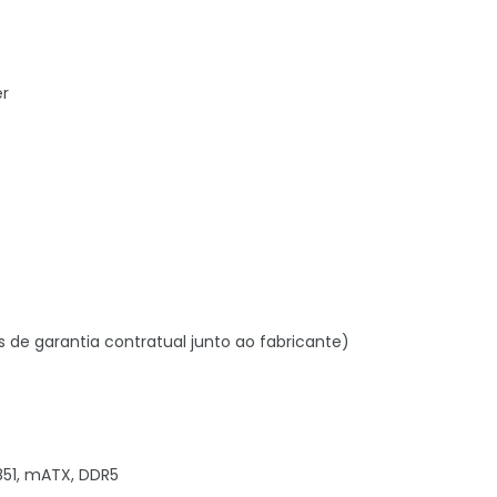
er
s de garantia contratual junto ao fabricante)
1851, mATX, DDR5