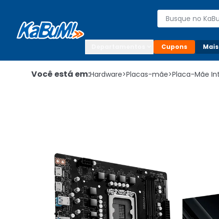
Enviar para:

Buscar produto
Digite o CEP

Departamentos
Cupons
Mais
Você está em:
Hardware
>
Placas-mãe
>
Placa-Mãe Int