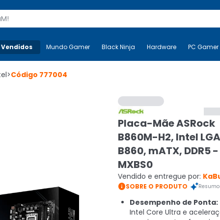
s
 Vendidos
Mais-v-
Mundo Gamer
Mundo Gamer
Black Ninja
Black Ninja
Hardware
Hardware
PC Gamer
el
>
Código
777004
Placa-Mãe ASRock
B860M-H2, Intel LGA
B860, mATX, DDR5 -
MXBS0
Vendido e entregue por:
KaB

SOBRE O PRODUTO
Resumo 
Desempenho de Ponta:
Intel Core Ultra e acelera