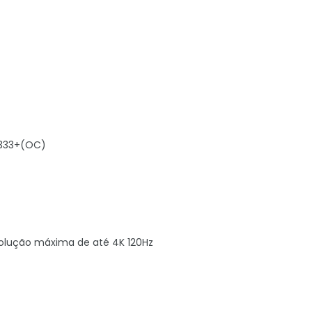
8333+(OC)
esolução máxima de até 4K 120Hz