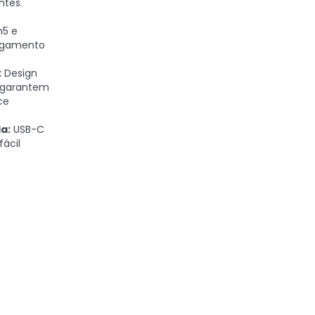
ntes.
5 e
egamento
.
:
Design
l garantem
ce
a:
USB-C
ácil