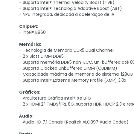
- Suporta Intel® Thermal Velocity Boost (TVB)
- Suporta Intel® Tecnologia Adaptive Boost (ABT)
- NPU integrada, dedicada à aceleração de IA
Chipset:
- Intel® B860
Memória:
- Tecnologia de Memória DDR5 Dual Channel
- 2 x Slots DIMM DDR5
- Suporta memória DDR5 non-ECC, un-buffered até 
- Suporta Clocked Unbuffered DIMM (CUDIMM)
- Capacidade máxima de memória do sistema: 128GB
- Suporta Intel® Extreme Memory Profile (XMP) 3.0x
Gráficos:
- Arquitetura Gráfica Intel® Xe LPG
- 2 x HDMI 2.1 TMDS/FRL 8G, suporta HDR, HDCP 2.3 e r
Áudio:
- Áudio HD 7.1 Canais (Realtek ALC897 Audio Codec)