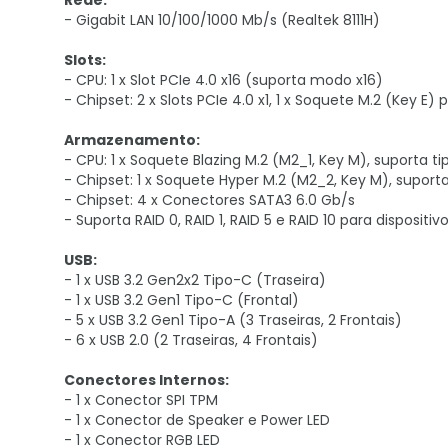
Rede:
- Gigabit LAN 10/100/1000 Mb/s (Realtek 8111H)
Slots:
- CPU: 1 x Slot PCIe 4.0 x16 (suporta modo x16)
- Chipset: 2 x Slots PCIe 4.0 x1, 1 x Soquete M.2 (Key E
Armazenamento:
- CPU: 1 x Soquete Blazing M.2 (M2_1, Key M), suporta 
- Chipset: 1 x Soquete Hyper M.2 (M2_2, Key M), supor
- Chipset: 4 x Conectores SATA3 6.0 Gb/s
- Suporta RAID 0, RAID 1, RAID 5 e RAID 10 para dispos
USB:
- 1 x USB 3.2 Gen2x2 Tipo-C (Traseira)
- 1 x USB 3.2 Gen1 Tipo-C (Frontal)
- 5 x USB 3.2 Gen1 Tipo-A (3 Traseiras, 2 Frontais)
- 6 x USB 2.0 (2 Traseiras, 4 Frontais)
Conectores Internos:
- 1 x Conector SPI TPM
- 1 x Conector de Speaker e Power LED
- 1 x Conector RGB LED