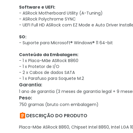
Software e UEFI:
- ASRock Motherboard Utility (A-Tuning)
- ASRock Polychrome SYNC
- UEFI Full HD ASRock com EZ Mode e Auto Driver Install
SO:
- Suporte para Microsoft® Windows® 11 64-bit
Conteúdo da Embalagem:
- 1 x Placa-Mãe ASRock B860
- 1 x Protetor de I/O
- 2 x Cabos de dados SATA
- 1 x Parafuso para Soquete M.2
Garantia
:
1 ano de garantia (3 meses de garantia legal + 9 mese
Peso
:
750 gramas (bruto com embalagem)

DESCRIÇÃO DO PRODUTO
Placa-Mãe ASRock B860, Chipset Intel B860, Intel LGA 