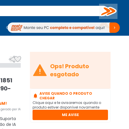
Buscar
PC Gamer
Computadores
Computadores
Periféricos
Periféricos
TV
Venda no KaBuM!
TV
Venda no KaBuM!



Ops! Produto
esgotado
1851
 90-
AVISE QUANDO O PRODUTO

CHEGAR
Clique aqui e te avisaremos quando o
uM!
produto estiver disponível novamente
gerado por IA
ME AVISE
Suporta
ção de IA