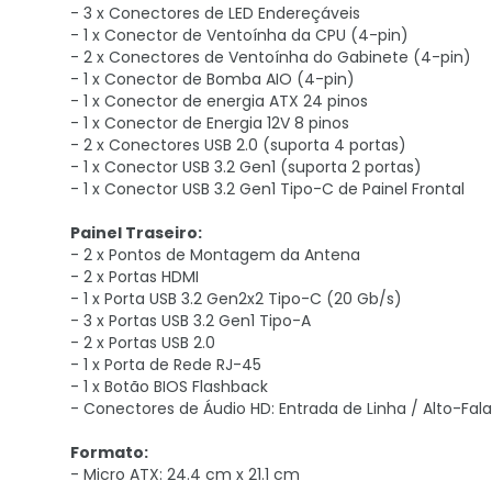
- 3 x Conectores de LED Endereçáveis
- 1 x Conector de Ventoínha da CPU (4-pin)
- 2 x Conectores de Ventoínha do Gabinete (4-pin)
- 1 x Conector de Bomba AIO (4-pin)
- 1 x Conector de energia ATX 24 pinos
- 1 x Conector de Energia 12V 8 pinos
- 2 x Conectores USB 2.0 (suporta 4 portas)
- 1 x Conector USB 3.2 Gen1 (suporta 2 portas)
- 1 x Conector USB 3.2 Gen1 Tipo-C de Painel Frontal
Painel Traseiro:
- 2 x Pontos de Montagem da Antena
- 2 x Portas HDMI
- 1 x Porta USB 3.2 Gen2x2 Tipo-C (20 Gb/s)
- 3 x Portas USB 3.2 Gen1 Tipo-A
- 2 x Portas USB 2.0
- 1 x Porta de Rede RJ-45
- 1 x Botão BIOS Flashback
- Conectores de Áudio HD: Entrada de Linha / Alto-Fala
Formato:
- Micro ATX: 24.4 cm x 21.1 cm