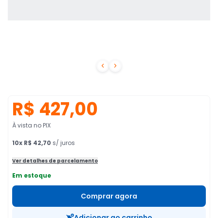


R$ 427,00
À vista no PIX
10
x
R$ 42,70
s/ juros
Ver detalhes de parcelamento
Em estoque
Comprar agora
Adicionar ao carrinho