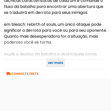
técnicas características de cada um e comande o
fluxo da batalha para encontrar uma abertura que
se traduzirá em derrota para seus inimigos.
em bleach: rebirth of souls, um único ataque pode
significar a derrota para você ou para seu oponente.
Quanto mais desesperadora for a situação, mais
poderoso você se torna.
mude o destino da batalha e desbloqueie novas
formas e novas lâminas para encontrar a vitória no
ver mais
limiar da derrota!

CONSULTE FRETE