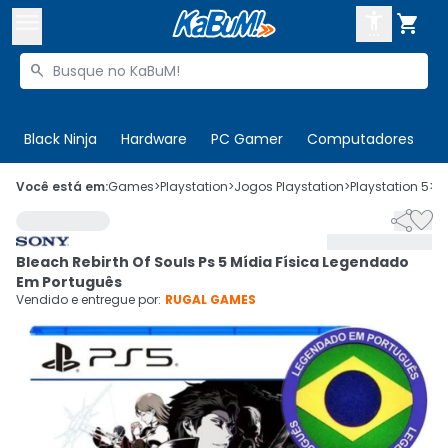



Buscar produtos


Enviar para:
Digite o CEP
Black Ninja
Hardware
PC Gamer
Computadores
P

Olá. Acesse sua conta
Você está em:
Games
>
Playstation
>
Jogos Playstation
>
Playstation 5
>
C


ENTRE

Departamentos
Bleach Rebirth Of Souls Ps 5 Mídia Física Legendado
CADASTRE-SE
Cupons

Em Português
Vendido e entregue por:
RUGAL GAMES
Mais Vendidos

Ativar tradutor em libras
