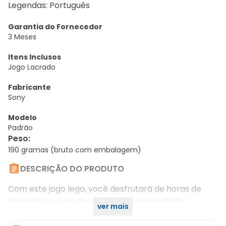
Legendas: Português
Garantia do Fornecedor
3 Meses
Itens Inclusos
Jogo Lacrado
Fabricante
Sony
Modelo
Padrão
Peso
:
190 gramas (bruto com embalagem)

DESCRIÇÃO DO PRODUTO
Com este jogo lego, você desfrutará de horas de
diversão e novos desafios que lhe permitirão
ver mais
melhorar como jogador.