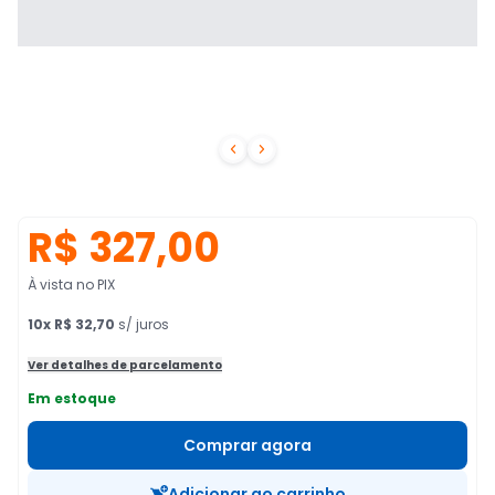


R$ 327,00
À vista no PIX
10
x
R$ 32,70
s/ juros
Ver detalhes de parcelamento
Em estoque
Comprar agora
Adicionar ao carrinho