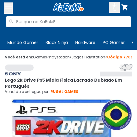



Buscar produtos


Enviar para:
Digite o CEP
Mundo Gamer
Black Ninja
Hardware
PC Gamer
C

Olá. Acesse sua conta
Você está em:
Games
>
Playstation
>
Jogos Playstation
>
Código
77858


ENTRE

Departamentos
Lego 2k Drive Ps5 Mídia Física Lacrado Dublado Em
CADASTRE-SE
Cupons

Português
Vendido e entregue por:
RUGAL GAMES
Mais Vendidos

Ativar tradutor em libras
