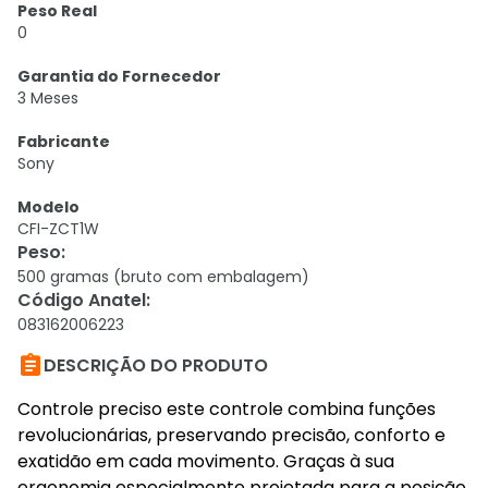
Peso Real
0
Garantia do Fornecedor
3 Meses
Fabricante
Sony
Modelo
CFI-ZCT1W
Peso
:
500 gramas (bruto com embalagem)
Código Anatel
:
083162006223

DESCRIÇÃO DO PRODUTO
Controle preciso este controle combina funções
revolucionárias, preservando precisão, conforto e
exatidão em cada movimento. Graças à sua
ergonomia especialmente projetada para a posição