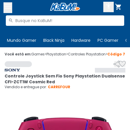



Buscar produtos


Enviar para:
Digite o CEP
Mundo Gamer
Black Ninja
Hardware
PC Gamer
C

Olá. Acesse sua conta
Você está em:
Games
>
Playstation
>
Controles Playstation
>
Código
778


ENTRE

Departamentos
Controle Joystick Sem Fio Sony Playstation Dualsense
CADASTRE-SE
Cupons

CFI-ZCT1W Cosmic Red
Vendido e entregue por:
CARREFOUR
Mais Vendidos

Ativar tradutor em libras
