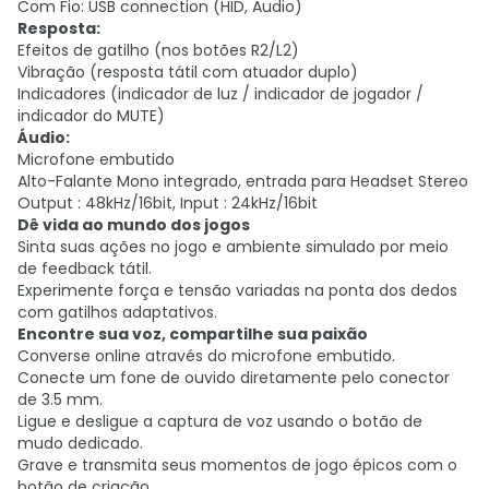
Com Fio: USB connection (HID, Audio)
Resposta:
Efeitos de gatilho (nos botões R2/L2)
Vibração (resposta tátil com atuador duplo)
Indicadores (indicador de luz / indicador de jogador /
indicador do MUTE)
Áudio:
Microfone embutido
Alto-Falante Mono integrado, entrada para Headset Stereo
Output : 48kHz/16bit, Input : 24kHz/16bit
Dê vida ao mundo dos jogos
Sinta suas ações no jogo e ambiente simulado por meio
de feedback tátil.
Experimente força e tensão variadas na ponta dos dedos
com gatilhos adaptativos.
Encontre sua voz, compartilhe sua paixão
Converse online através do microfone embutido.
Conecte um fone de ouvido diretamente pelo conector
de 3.5 mm.
Ligue e desligue a captura de voz usando o botão de
mudo dedicado.
Grave e transmita seus momentos de jogo épicos com o
botão de criação.