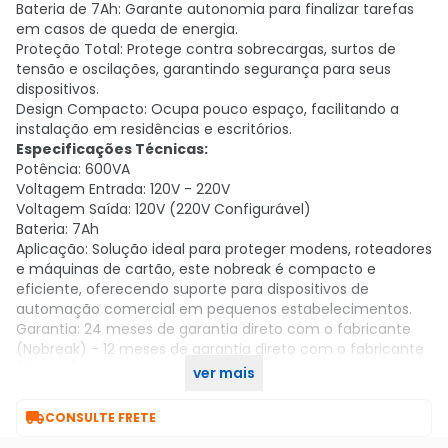
Bateria de 7Ah: Garante autonomia para finalizar tarefas
em casos de queda de energia.
Proteção Total: Protege contra sobrecargas, surtos de
tensão e oscilações, garantindo segurança para seus
dispositivos.
Design Compacto: Ocupa pouco espaço, facilitando a
instalação em residências e escritórios.
Especificações Técnicas:
Potência: 600VA
Voltagem Entrada: 120V - 220V
Voltagem Saída: 120V (220V Configurável)
Bateria: 7Ah
Aplicação: Solução ideal para proteger modens, roteadores
e máquinas de cartão, este nobreak é compacto e
eficiente, oferecendo suporte para dispositivos de
automação comercial em pequenos estabelecimentos.
Garantia: 24 meses de garantia direto com o fabricante
(Nobreak) - 12 meses de garantia direto com o fabricante
(Bateria)
ver mais
Referência: NO004

CONSULTE FRETE