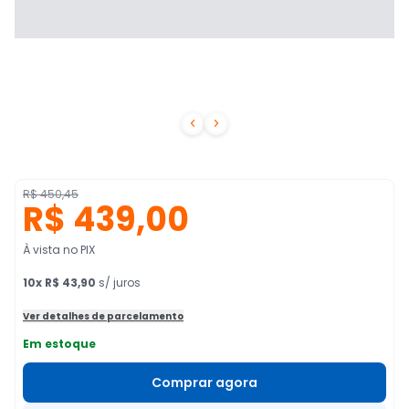


R$ 450,45
R$ 439,00
À vista no PIX
10
x
R$ 43,90
s/ juros
Ver detalhes de parcelamento
Em estoque
Comprar agora