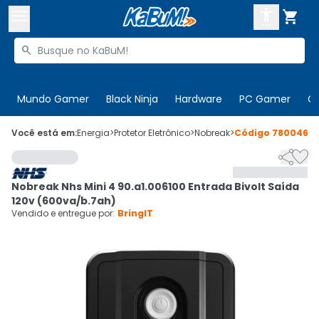



Buscar produtos


Enviar para:
Digite o CEP
Mundo Gamer
Black Ninja
Hardware
PC Gamer
C

Olá. Acesse sua conta
Você está em:
Energia
>
Protetor Eletrônico
>
Nobreak
>
Código
780046


ENTRE

Departamentos
Nobreak Nhs Mini 4 90.a1.006100 Entrada Bivolt Saída
CADASTRE-SE
Cupons

120v (600va/b.7ah)
Vendido e entregue por:
BringIT
Mais Vendidos

Ativar tradutor em libras
