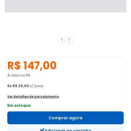


R$ 147,00
À vista no PIX
5
x
R$ 29,40
s/ juros
Ver detalhes de parcelamento
Em estoque
Comprar agora
Adicionar ao carrinho