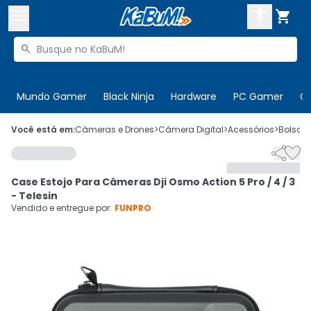



Buscar produtos


Enviar para:
Digite o CEP
Mundo Gamer
Black Ninja
Hardware
PC Gamer
C

Olá. Acesse sua conta
Você está em:
Câmeras e Drones
>
Câmera Digital
>
Acessórios
>
Bolsa 


ENTRE

Departamentos
Case Estojo Para Câmeras Dji Osmo Action 5 Pro / 4 / 3
CADASTRE-SE
Cupons

- Telesin
Vendido e entregue por:
FUNPRO
Mais Vendidos

Ativar tradutor em libras
